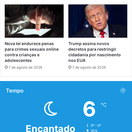
Nova lei endurece penas
Trump assina novos
para crimes sexuais online
decretos para restringir
contra crianças e
cidadania por nascimento
adolescentes
nos EUA
7 de agosto de 2026
7 de agosto de 2026
Tempo
6
℃
Encantado
9º - 6º
95%