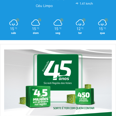
1.41 km/h
Céu Limpo
15
15
15
12
15
℃
℃
℃
℃
℃
sáb
dom
seg
ter
qua