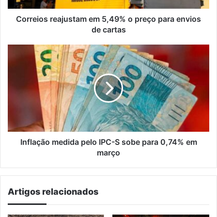
de
cartas
Correios reajustam em 5,49% o preço para envios
de cartas
Inflação
medida
pelo
IPC-
S
sobe
para
0,74%
em
março
Inflação medida pelo IPC-S sobe para 0,74% em
março
Artigos relacionados