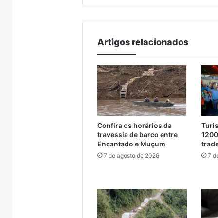
 Muçum
trade turístico
Brasil
supera
metade
das
compras
Artigos relacionados
externas
do
Brasil
Confira os horários da
Turi
travessia de barco entre
1200
Encantado e Muçum
trade
7 de agosto de 2026
7 d