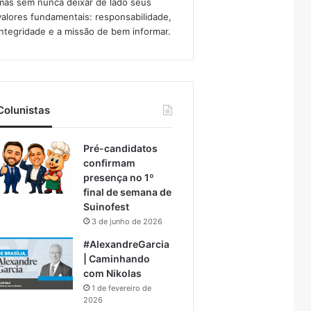
mas sem nunca deixar de lado seus
valores fundamentais: responsabilidade,
integridade e a missão de bem informar.​
Colunistas
Pré-candidatos
confirmam
presença no 1º
final de semana de
Suinofest
3 de junho de 2026
#AlexandreGarcia
| Caminhando
com Nikolas
1 de fevereiro de
2026