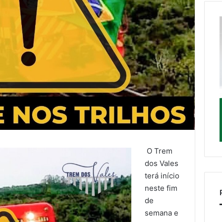
O Trem
dos Vales
terá início
neste fim
de
semana e