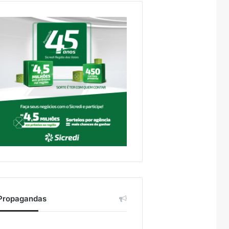
Propagandas