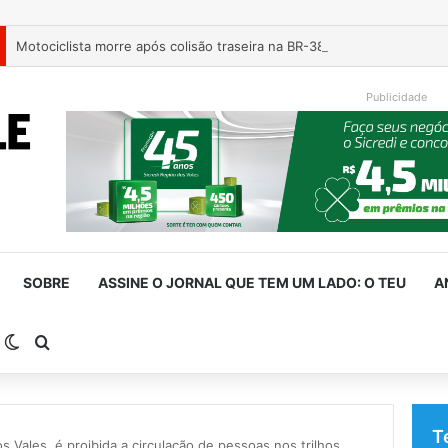
Motociclista morre após colisão traseira na BR-386, em Triunfo
Publicidade
SOBRE
ASSINE O JORNAL QUE TEM UM LADO: O TEU
A
arra Lateral
Switch skin
Procurar por
T
 Vales, é proibida a circulação de pessoas nos trilhos