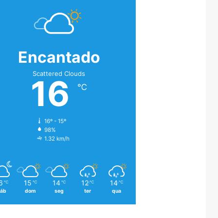
Encantado
Scattered Clouds
16
℃
16º - 15º
98%
1.32 km/h
6
15
14
12
14
℃
℃
℃
℃
℃
áb
dom
seg
ter
qua