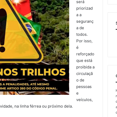
será
priorizad
a a
seguranç
a de
todos.
Por isso,
é
reforçado
que está
proibida a
circulaçã
o de
pessoas
e
veículos,
vidade, na linha férrea ou próximo dela.