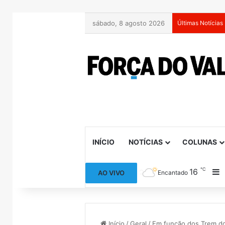
sábado, 8 agosto 2026
Últimas Notícias
INÍCIO
NOTÍCIAS
COLUNAS
℃
16
B
AO VIVO
Encantado
Início
/
Geral
/
Em função dos Trem dos