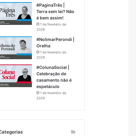
#PaginaTrês |
Terra sem lei? Não
é bem assim!
1 de fevereiro de
2026
#NolimarPerondi |
Orelha
1 de fevereiro de
2026
#ColunaSocial |
Celebração de
casamento não é
espetáculo
1 de fevereiro de
2026
Categorias