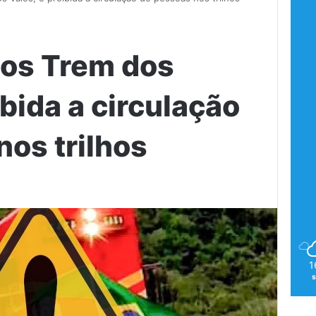
os Trem dos
ibida a circulação
nos trilhos
1
s