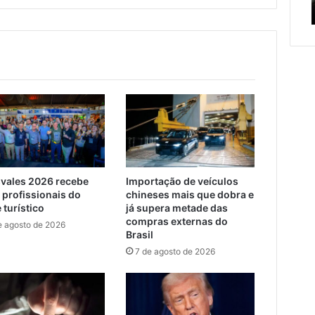
serviços de manutenção
serviços
c
de
manutenção
svales 2026 recebe
Importação de veículos
 profissionais do
chineses mais que dobra e
 turístico
já supera metade das
compras externas do
e agosto de 2026
Brasil
7 de agosto de 2026