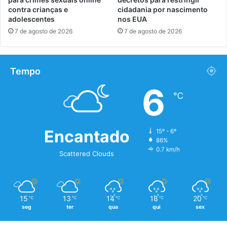
contra crianças e
cidadania por nascimento
adolescentes
nos EUA
7 de agosto de 2026
7 de agosto de 2026
Tempo
6
℃
Encantado
15º - 6º
86%
0.7 km/h
Scattered Clouds
15
13
14
18
20
℃
℃
℃
℃
℃
seg
ter
qua
qui
sex