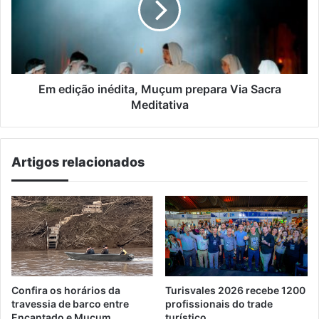
prepara
Via
Sacra
Meditativa
Em edição inédita, Muçum prepara Via Sacra
Meditativa
Artigos relacionados
Confira os horários da
Turisvales 2026 recebe 1200
travessia de barco entre
profissionais do trade
Encantado e Muçum
turístico