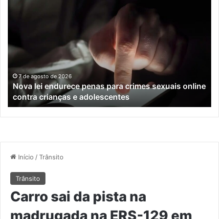
Nova
Co
lei
os
endurece
ho
penas
da
para
tr
crimes
de
sexuais
ba
online
en
7 de agosto de 2026
Nova lei endurece penas para crimes sexuais online
contra
En
contra crianças e adolescentes
crianças
e
e
M
adolescentes