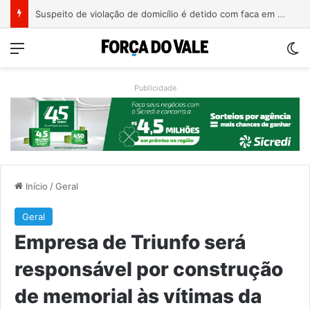
Suspeito de violação de domicílio é detido com faca em prédio de Estrela
Menu
Sw
Publicidade
Início
/
Geral
Geral
Empresa de Triunfo será
responsável por construção
de memorial às vítimas da