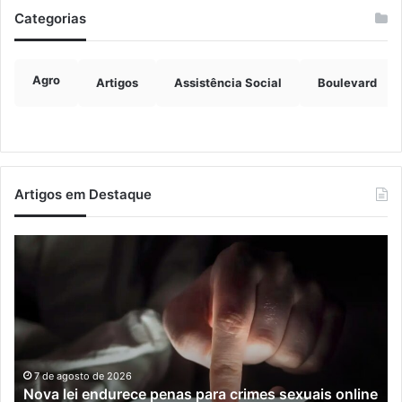
Categorias
Agro
Artigos
Assistência Social
Boulevard
Artigos em Destaque
Nova
Co
lei
os
endurece
ho
penas
da
para
tr
crimes
de
sexuais
ba
online
en
7 de agosto de 2026
Nova lei endurece penas para crimes sexuais online
contra
En