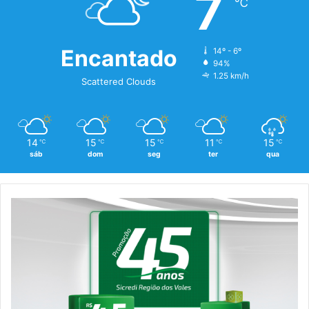
7
℃
Encantado
14º - 6º
94%
1.25 km/h
Scattered Clouds
14
15
15
11
15
℃
℃
℃
℃
℃
sáb
dom
seg
ter
qua