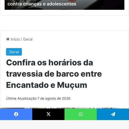
contra crianças e adolescentes
crianças
e
e
M
adolescentes
Facebook
X
WhatsApp
Telegram