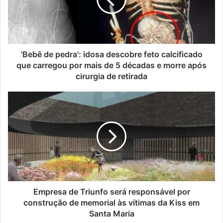
descobre
feto
calcificado
que
carregou
por
'Bebê de pedra': idosa descobre feto calcificado
mais
que carregou por mais de 5 décadas e morre após
de
cirurgia de retirada
5
décadas
Empresa
e
de
morre
Triunfo
após
será
cirurgia
responsável
de
por
retirada
construção
de
memorial
às
Empresa de Triunfo será responsável por
vítimas
construção de memorial às vítimas da Kiss em
da
Santa Maria
Kiss