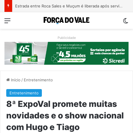
Estrada entre Roca Sales e Muçum é liberada após serviços de manutenção
Menu
Sw
Publicidade
Início
/
Entretenimento
Entretenimento
8ª ExpoVal promete muitas
novidades e o show nacional
com Hugo e Tiago