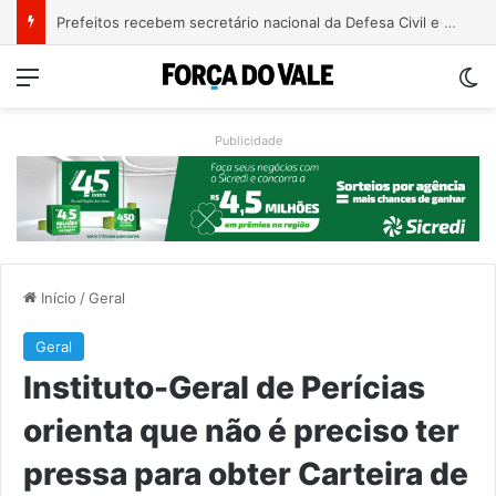
Justiça condena ex-vereador Pegari a mais de quatro anos de reclusão por declaração considerada racista
Menu
Sw
Publicidade
Início
/
Geral
Geral
Instituto-Geral de Perícias
orienta que não é preciso ter
pressa para obter Carteira de