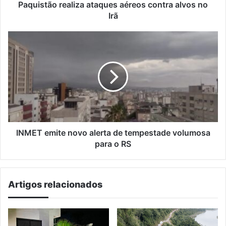
Paquistão realiza ataques aéreos contra alvos no
Irã
INMET
emite
novo
alerta
de
tempestade
volumosa
para
o
RS
INMET emite novo alerta de tempestade volumosa
para o RS
Artigos relacionados