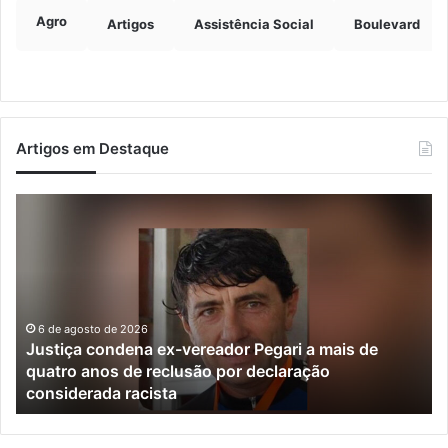
Agro
Artigos
Assistência Social
Boulevard
Artigos em Destaque
Justiça
Ve
condena
fo
ex-
de
vereador
ra
Pegari
de
a
da
mais
e
6 de agosto de 2026
Justiça condena ex-vereador Pegari a mais de
de
mu
quatro anos de reclusão por declaração
quatro
do
considerada racista
anos
Va
de
do
reclusão
Ta