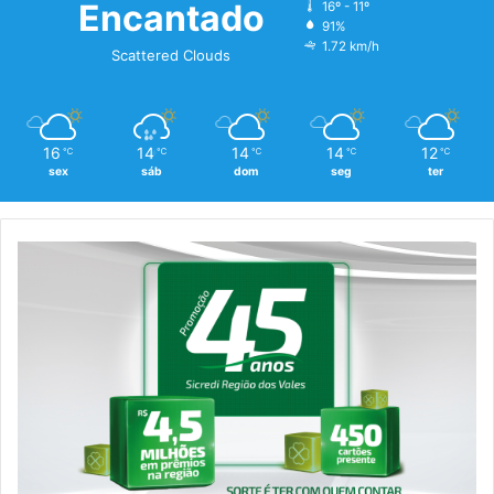
Encantado
16º - 11º
91%
1.72 km/h
Scattered Clouds
16
14
14
14
12
℃
℃
℃
℃
℃
sex
sáb
dom
seg
ter