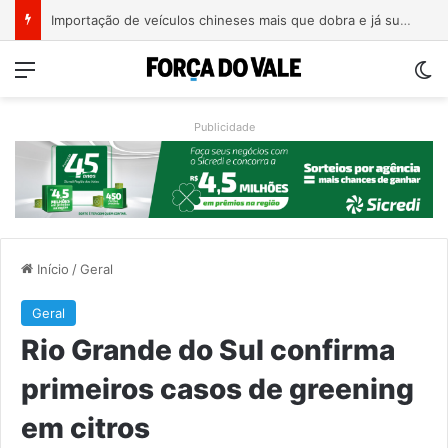
Importação de veículos chineses mais que dobra e já supera metade das compras externas do Brasil
Menu
Sw
Publicidade
Início
/
Geral
Geral
Rio Grande do Sul confirma
primeiros casos de greening
em citros