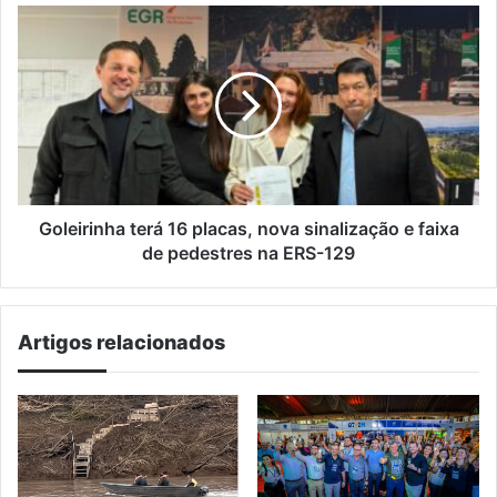
Goleirinha
terá
16
placas,
nova
sinalização
e
faixa
de
pedestres
Goleirinha terá 16 placas, nova sinalização e faixa
na
de pedestres na ERS-129
ERS-
129
Artigos relacionados