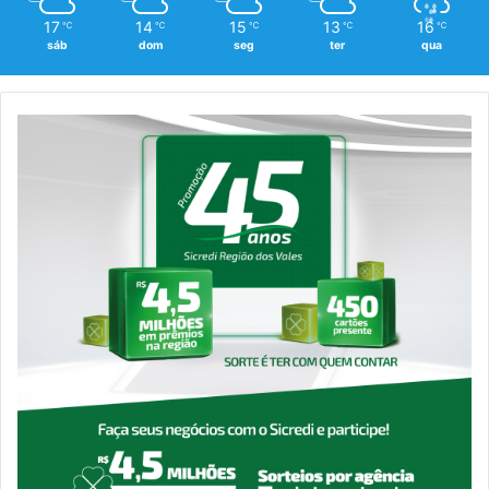
17
14
15
13
16
℃
℃
℃
℃
℃
sáb
dom
seg
ter
qua