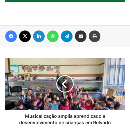
Facebook
X
Linkedin
WhatsApp
Telegram
Compartilhar via e-mail
Imprimir
Musicalização
amplia
aprendizado
e
desenvolvimento
de
crianças
em
Relvado
Musicalização amplia aprendizado e
desenvolvimento de crianças em Relvado