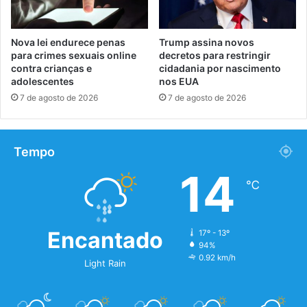
Nova lei endurece penas
Trump assina novos
para crimes sexuais online
decretos para restringir
contra crianças e
cidadania por nascimento
adolescentes
nos EUA
7 de agosto de 2026
7 de agosto de 2026
Tempo
14
℃
Encantado
17º - 13º
94%
0.92 km/h
Light Rain