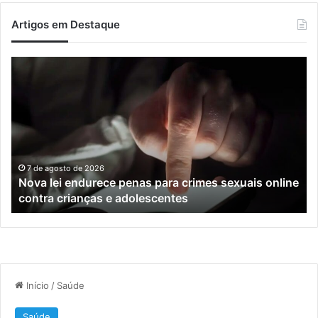
Artigos em Destaque
Nova
Co
lei
os
endurece
ho
penas
da
para
tr
crimes
de
sexuais
ba
online
en
7 de agosto de 2026
Nova lei endurece penas para crimes sexuais online
contra
En
contra crianças e adolescentes
crianças
e
e
M
adolescentes