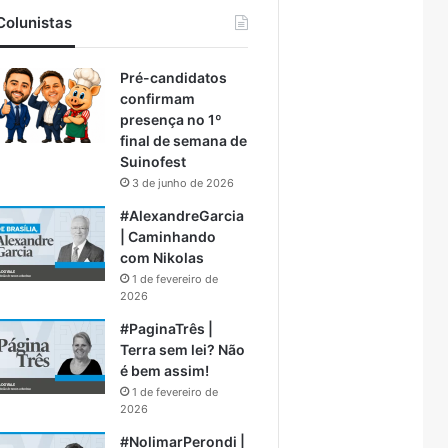
Colunistas
Pré-candidatos
confirmam
presença no 1º
final de semana de
Suinofest
3 de junho de 2026
#AlexandreGarcia
| Caminhando
com Nikolas
1 de fevereiro de
2026
#PaginaTrês |
Terra sem lei? Não
é bem assim!
1 de fevereiro de
2026
#NolimarPerondi |