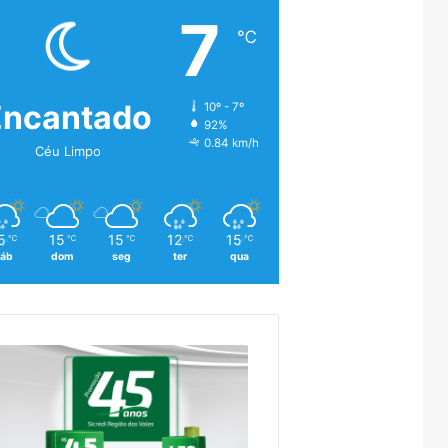
7
℃
Encantado
10º - 7º
92%
0.84 km/h
Céu Limpo
5
15
15
12
15
℃
℃
℃
℃
℃
áb
dom
seg
ter
qua