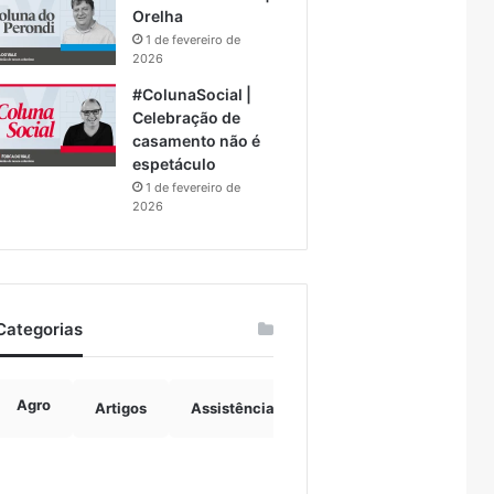
Orelha
1 de fevereiro de
2026
#ColunaSocial |
Celebração de
casamento não é
espetáculo
1 de fevereiro de
2026
Categorias
Agro
Artigos
Assistência Social
Boulevard
B