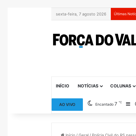
sexta-feira, 7 agosto 2026
Últimas Notí
INÍCIO
NOTÍCIAS
COLUNAS
℃
7
Ba
AO VIVO
Encantado
Início
/
Geral
/
Polícia Civil do RS pass