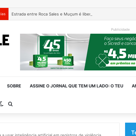
cias
Estrada entre Roca Sales e Muçum é liberada após serviços de 
Publicidade
SOBRE
ASSINE O JORNAL QUE TEM UM LADO: O TEU
A
rra Lateral
Switch skin
Procurar por
T
a a usar inteligência artificial em registros de violência