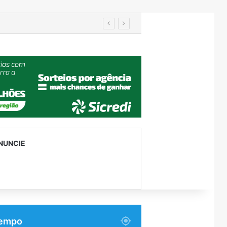
manutenção
NUNCIE
empo