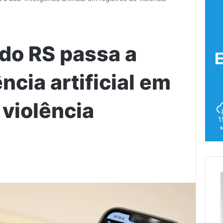
l do RS passa a
ência artificial em
 violência
1
s