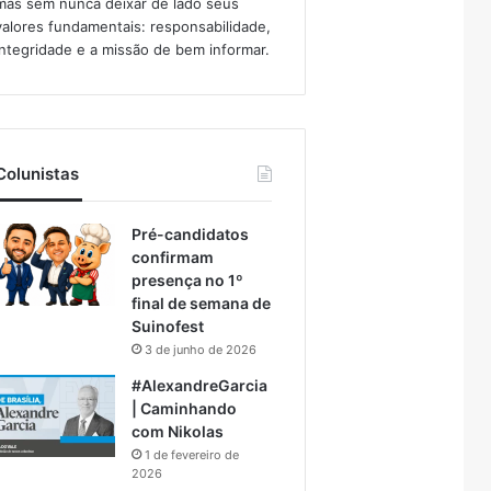
mas sem nunca deixar de lado seus
valores fundamentais: responsabilidade,
integridade e a missão de bem informar.​
Colunistas
Pré-candidatos
confirmam
presença no 1º
final de semana de
Suinofest
3 de junho de 2026
#AlexandreGarcia
| Caminhando
com Nikolas
1 de fevereiro de
2026