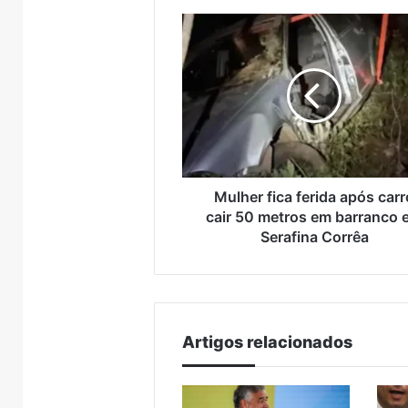
para 
totalment
Mulher
bloqueado
fica
para
ferida
manutenç
após
carro
cair
50
metros
em
barranco
Mulher fica ferida após carr
em
cair 50 metros em barranco
Serafina
Serafina Corrêa
Corrêa
Artigos relacionados