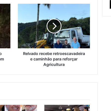
manutenção
adolescentes
e
crianças
Relvado
e
recebe
adolescentes
retroescavadeira
ão
e
caminhão
para
reforçar
Agricultura
o
Relvado recebe retroescavadeira
 em
e caminhão para reforçar
Agricultura