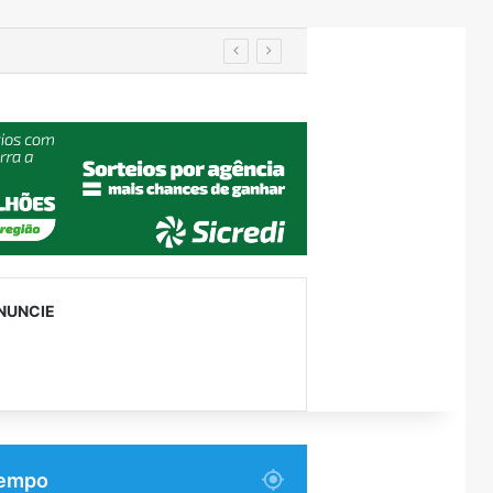
Taquari
NUNCIE
empo