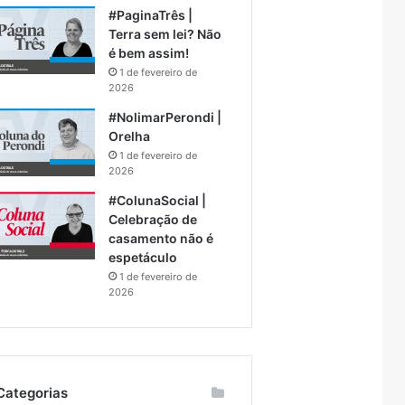
#PaginaTrês |
Terra sem lei? Não
é bem assim!
1 de fevereiro de
2026
#NolimarPerondi |
Orelha
1 de fevereiro de
2026
#ColunaSocial |
Celebração de
casamento não é
espetáculo
1 de fevereiro de
2026
Categorias