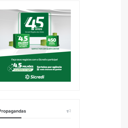
Propagandas