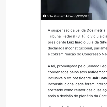
Foto: Gustavo Moreno/SCO/STF
A suspensão da
Lei da Dosimetria
Tribunal Federal (STF), dividiu a c
presidente
Luiz Inácio Lula da Sil
declarada inconstitucional, parlam
e cobram reação do Congresso Nac
A lei, promulgada pelo Senado Fede
condenados pelos atos antidemocrá
inclusive o ex-presidente
Jair Bol
inconstitucionalidade foram interp
sorteado como relator das duas açõ
após a decisão do plenário da Cort