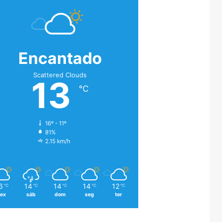
Encantado
Scattered Clouds
13
℃
16º - 11º
81%
2.15 km/h
6
14
14
14
12
℃
℃
℃
℃
℃
sex
sáb
dom
seg
ter