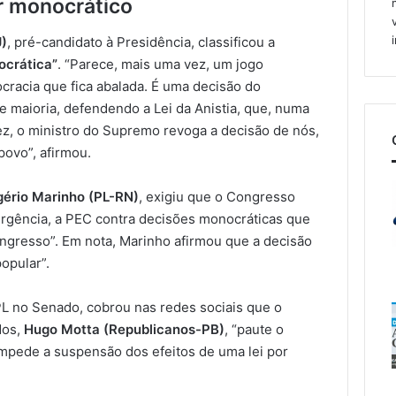
r monocrático
J)
, pré-candidato à Presidência, classificou a
ocrática”
. “Parece, mais uma vez, um jogo
racia que fica abalada. É uma decisão do
 maioria, defendendo a Lei da Anistia, que, numa
z, o ministro do Supremo revoga a decisão de nós,
povo”, afirmou.
gério Marinho (PL-RN)
, exigiu que o Congresso
urgência, a PEC contra decisões monocráticas que
ngresso”. Em nota, Marinho afirmou que a decisão
opular”.
 PL no Senado, cobrou nas redes sociais que o
dos,
Hugo Motta (Republicanos-PB)
, “paute o
mpede a suspensão dos efeitos de uma lei por