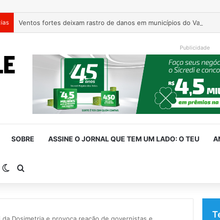
cias
Ventos fortes deixam rastro de danos em municípios do Vale do 
Publicidade
SOBRE
ASSINE O JORNAL QUE TEM UM LADO: O TEU
A
arra Lateral
Switch skin
Procurar por
T
da Dosimetria e provoca reação de governistas e