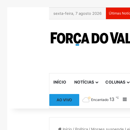
sexta-feira, 7 agosto 2026
Últimas Notí
INÍCIO
NOTÍCIAS
COLUNAS
℃
13
B
AO VIVO
Encantado
Início
/
Política
/
Moraes suspende Lei 