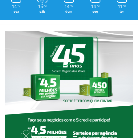
14
15
14
14
11
℃
℃
℃
℃
℃
sex
sáb
dom
seg
ter