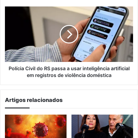
no
RJ
Polícia
Civil
do
RS
passa
a
usar
inteligência
artificial
em
Polícia Civil do RS passa a usar inteligência artificial
registros
em registros de violência doméstica
de
violência
doméstica
Artigos relacionados