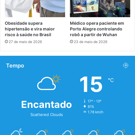
Obesidade supera
Médico opera paciente em
hipertensão e vira maior
Porto Alegre controlando
risco à saúde no Brasil
robô a partir de Wuhan
27 de maio de 2026
23 de maio de 2026
Tempo
15
℃
Encantado
17º - 13º
81%
1.78 km/h
Scattered Clouds