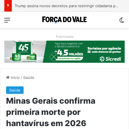
A Balsa Vicentina do Rio Guaporé
Menu
Sw
Publicidade
Início
/
Saúde
Saúde
Minas Gerais confirma
primeira morte por
hantavírus em 2026