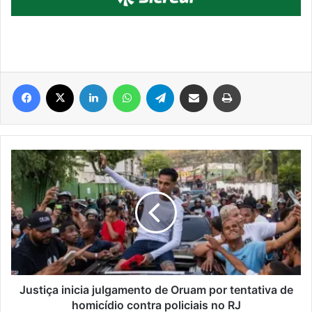
Facebook
X
Linkedin
WhatsApp
Telegram
Compartilhar via e-mail
Imprimir
Justiça
inicia
julgamento
de
Oruam
por
tentativa
de
homicídio
contra
Justiça inicia julgamento de Oruam por tentativa de
policiais
homicídio contra policiais no RJ