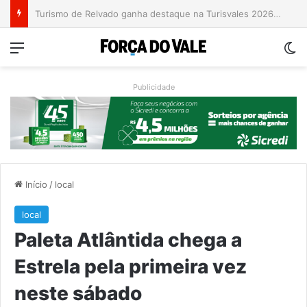
Grave acidente entre caminhões é registrado no Morro da Gabiroba
Menu
Sw
Publicidade
Início
/
local
local
Paleta Atlântida chega a
Estrela pela primeira vez
neste sábado