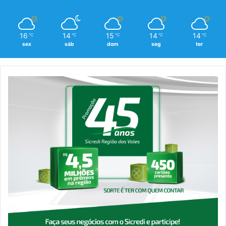
16
14
15
14
14
℃
℃
℃
℃
℃
sex
sáb
dom
seg
ter