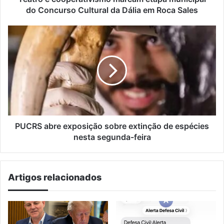
Dália
do Concurso Cultural da Dália em Roca Sales
em
Roca
PUCRS
Sales
abre
exposição
sobre
extinção
de
espécies
nesta
segunda-
feira
PUCRS abre exposição sobre extinção de espécies
nesta segunda-feira
Artigos relacionados