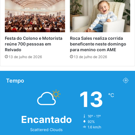
Festa do Colono e Motorista
Roca Sales realiza corrida
reúne 700 pessoas em
beneficente neste domingo
Relvado
para menino com AME
13 de julho de 2026
13 de julho de 2026
Tempo
13
℃
Encantado
16º - 11º
92%
1.6 km/h
Scattered Clouds