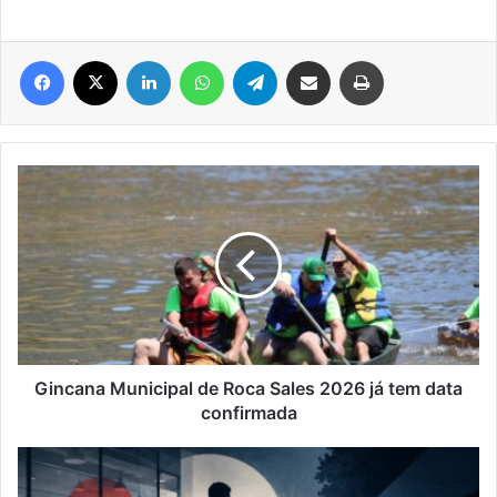
Facebook
X
Linkedin
WhatsApp
Telegram
Compartilhar via e-mail
Imprimir
Gincana
Municipal
de
Roca
Sales
2026
já
tem
data
confirmada
Gincana Municipal de Roca Sales 2026 já tem data
confirmada
Homem
some