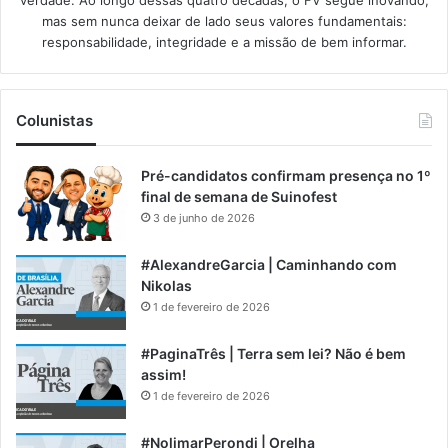
verdade. Ao longo dessas quatro décadas, o FV segue inovando,
mas sem nunca deixar de lado seus valores fundamentais:
responsabilidade, integridade e a missão de bem informar.​
Colunistas
Pré-candidatos confirmam presença no 1º
final de semana de Suinofest
3 de junho de 2026
#AlexandreGarcia | Caminhando com
Nikolas
1 de fevereiro de 2026
#PaginaTrês | Terra sem lei? Não é bem
assim!
1 de fevereiro de 2026
#NolimarPerondi | Orelha