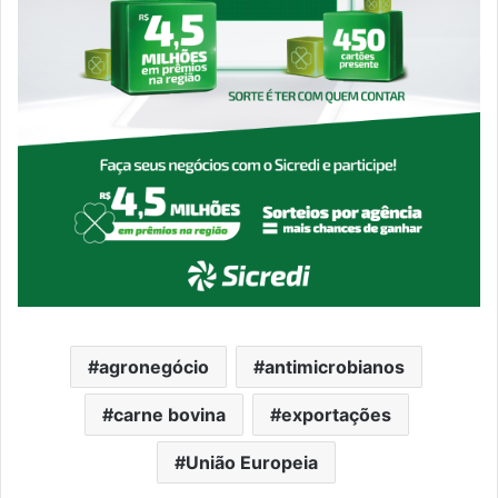
agronegócio
antimicrobianos
carne bovina
exportações
União Europeia