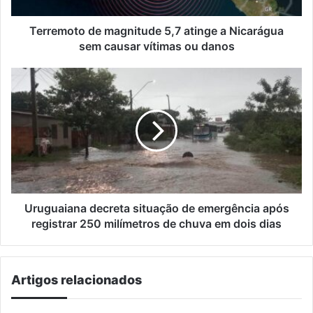
causar
vítimas
Terremoto de magnitude 5,7 atinge a Nicarágua
ou
sem causar vítimas ou danos
danos
Uruguaiana
decreta
situação
de
emergência
após
registrar
250
milímetros
de
Uruguaiana decreta situação de emergência após
chuva
registrar 250 milímetros de chuva em dois dias
em
dois
dias
Artigos relacionados