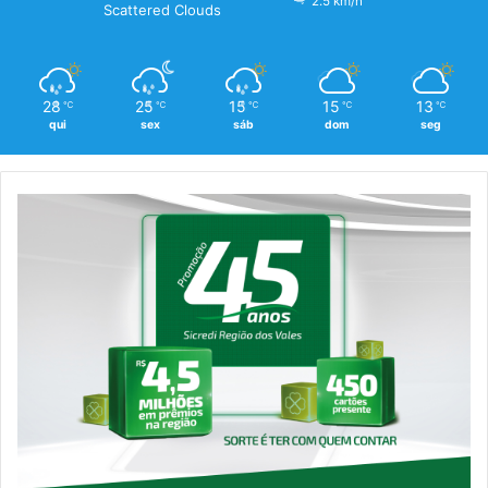
2.5 km/h
Scattered Clouds
28
25
15
15
13
℃
℃
℃
℃
℃
qui
sex
sáb
dom
seg