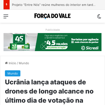
Causa Animal intensifica fiscalização de cavalos soltos e alerta tutores em Encantado
Menu
Sw
Publicidade
Início
/
Mundo
Mundo
Ucrânia lança ataques de
drones de longo alcance no
último dia de votação na