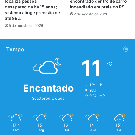
localiza pessoa
encontrado dentro de carro
desaparecida há 15 anos;
incendiado em praia do RS
sistema atinge precisão de
2 de agosto de 2026
até 99%
5 de agosto de 2026
Tempo
11
℃
Encantado
12º - 11º
93%
0.82 km/h
Scattered Clouds
17
15
13
14
16
℃
℃
℃
℃
℃
dom
seg
ter
qua
qui