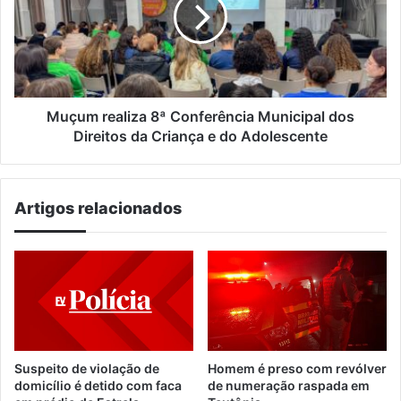
Conferência
Municipal
dos
Direitos
da
Criança
e
Muçum realiza 8ª Conferência Municipal dos
do
Direitos da Criança e do Adolescente
Adolescente
Artigos relacionados
Suspeito de violação de
Homem é preso com revólver
domicílio é detido com faca
de numeração raspada em