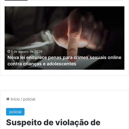
Nova
Co
lei
os
endurece
ho
penas
da
para
tr
crimes
de
sexuais
ba
online
en
7 de agosto de 2026
Nova lei endurece penas para crimes sexuais online
contra
En
contra crianças e adolescentes
crianças
e
e
M
adolescentes