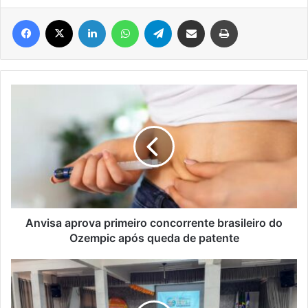
Facebook
X
Linkedin
WhatsApp
Telegram
Compartilhar via e-mail
Imprimir
Anvisa
aprova
primeiro
concorrente
brasileiro
do
Ozempic
após
queda
de
Anvisa aprova primeiro concorrente brasileiro do
patente
Ozempic após queda de patente
Muçum
realiza
8ª