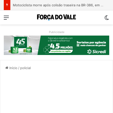
Motociclista morre após colisão traseira na BR-386, em Triunfo
Menu
Sw
Publicidade
Início
/
policial