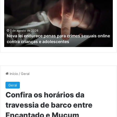
endurece
ho
penas
da
para
tr
crimes
de
sexuais
ba
online
en
7 de agosto de 2026
Nova lei endurece penas para crimes sexuais online
contra
En
contra crianças e adolescentes
crianças
e
e
M
adolescentes