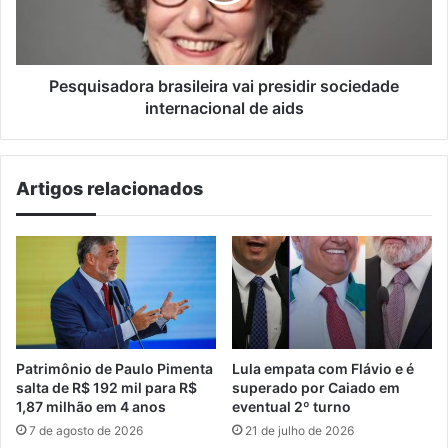
de
aids
Pesquisadora brasileira vai presidir sociedade
internacional de aids
Artigos relacionados
Patrimônio de Paulo Pimenta
Lula empata com Flávio e é
salta de R$ 192 mil para R$
superado por Caiado em
1,87 milhão em 4 anos
eventual 2º turno
7 de agosto de 2026
21 de julho de 2026