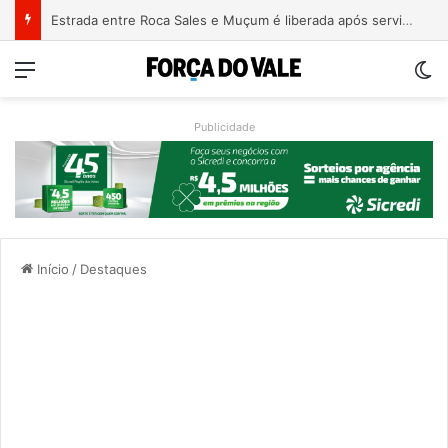
Estrada entre Roca Sales e Muçum é liberada após serviços de manutenção
Menu
Sw
Publicidade
Início
/
Destaques