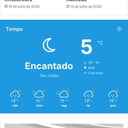
18 de julho de 2026
13 de julho de 2026
Tempo
5
℃
Encantado
15º - 5º
94%
1.34 km/h
Céu Limpo
15
15
15
12
15
℃
℃
℃
℃
℃
sáb
dom
seg
ter
qua