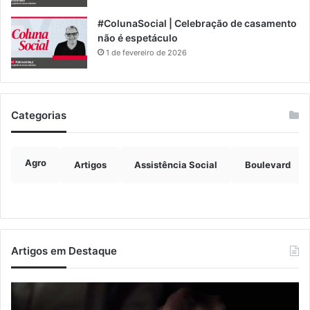
#ColunaSocial | Celebração de casamento
não é espetáculo
1 de fevereiro de 2026
Categorias
Agro
Artigos
Assistência Social
Boulevard
Artigos em Destaque
Nova
Co
lei
os