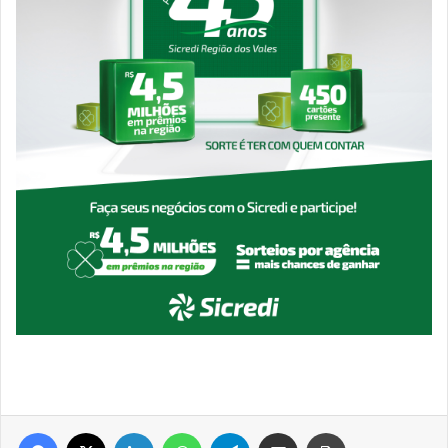
Facebook
X
Linkedin
WhatsApp
Telegram
Compartilhar via e-mail
Imprimir