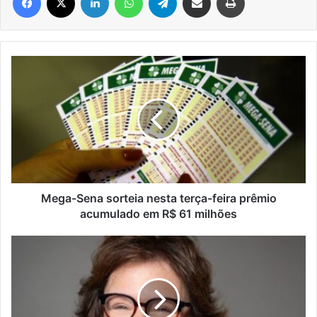
Mega-
Sena
sorteia
nesta
terça-
feira
prêmio
acumulado
em
R$
Mega-Sena sorteia nesta terça-feira prêmio
61
acumulado em R$ 61 milhões
milhões
Pesquisadora
brasileira
vai
presidir
sociedade
internacional