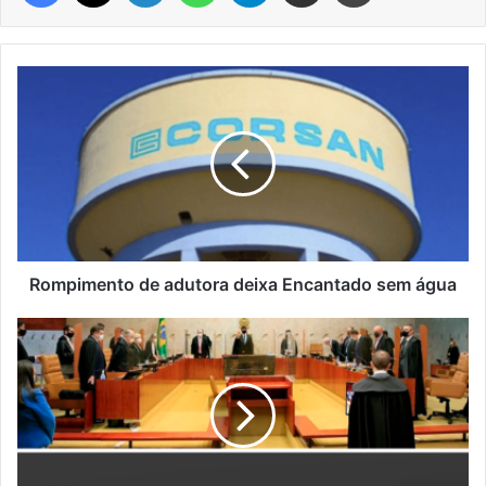
Rompimento
de
adutora
deixa
Encantado
sem
água
Rompimento de adutora deixa Encantado sem água
"O
mito
de
Procusto"
–
Cali
Schaffer