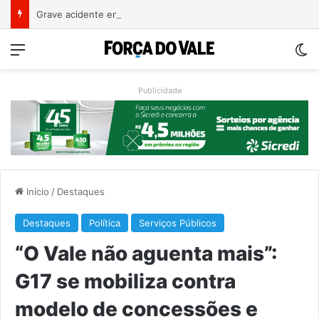
Grave acidente entre caminhões é registrado no Morro da Gabiroba
Menu
Sw
Publicidade
Início
/
Destaques
Destaques
Política
Serviços Públicos
“O Vale não aguenta mais”:
G17 se mobiliza contra
modelo de concessões e