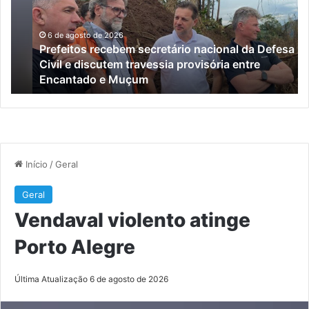
da
Pe
Defesa
a
Civil
ma
6 de agosto de 2026
Prefeitos recebem secretário nacional da Defesa
e
de
Civil e discutem travessia provisória entre
discutem
qu
Encantado e Muçum
travessia
an
provisória
de
entre
re
Encantado
po
e
de
Muçum
co
ra