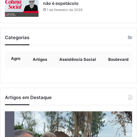
não é espetáculo
1 de fevereiro de 2026
Categorias
Agro
Artigos
Assistência Social
Boulevard
Artigos em Destaque
Prefeitos
Ju
recebem
co
secretário
ex
nacional
ve