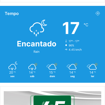
Tempo
17
℃
Encantado
17º - 17º
96%
4.45 km/h
Rain
20
14
15
14
14
℃
℃
℃
℃
℃
sex
sáb
dom
seg
ter