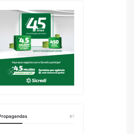
Propagandas