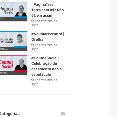
#PaginaTrês |
Terra sem lei? Não
é bem assim!
1 de fevereiro de
2026
#NolimarPerondi |
Orelha
1 de fevereiro de
2026
#ColunaSocial |
Celebração de
casamento não é
espetáculo
1 de fevereiro de
2026
Categorias