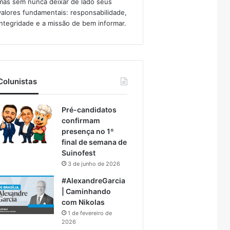
mas sem nunca deixar de lado seus
valores fundamentais: responsabilidade,
integridade e a missão de bem informar.​
Colunistas
Pré-candidatos
confirmam
presença no 1º
final de semana de
Suinofest
3 de junho de 2026
#AlexandreGarcia
| Caminhando
com Nikolas
1 de fevereiro de
2026