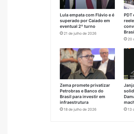
Encantado e Muçum
consid
travessia
anos
provisória
de
Lula empata com Flávio e é
PDT o
entre
reclusão
superado por Caiado em
reel
Encantado
por
eventual 2º turno
conv
e
declaraçã
Brasí
21 de julho de 2026
Muçum
considera
20 
racista
Zema promete privatizar
Janja
Petrobras e Banco do
solid
Brasil para investir em
Dama
infraestrutura
mach
18 de julho de 2026
13 