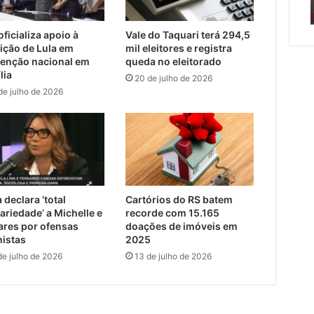
erada racista
de semana em Encantado
em
Encantado
ficializa apoio à
Vale do Taquari terá 294,5
eição de Lula em
mil eleitores e registra
enção nacional em
queda no eleitorado
o
lia
20 de julho de 2026
da
de julho de 2026
 declara ‘total
Cartórios do RS batem
ariedade’ a Michelle e
recorde com 15.165
res por ofensas
doações de imóveis em
istas
2025
de julho de 2026
13 de julho de 2026