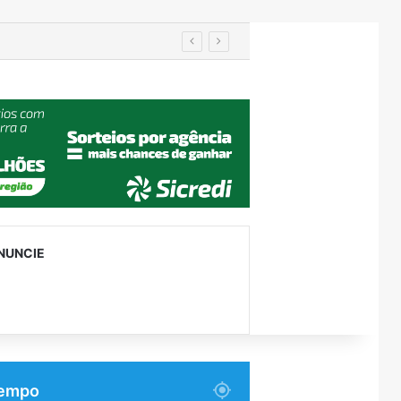
em Encantado
NUNCIE
empo