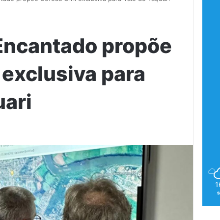
 Encantado propõe
 exclusiva para
uari
1