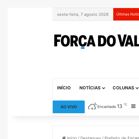
sexta-feira, 7 agosto 2026
Últimas Notí
INÍCIO
NOTÍCIAS
COLUNAS
℃
13
B
AO VIVO
Encantado
Início
/
Destaques
/
Prefeito de Encan