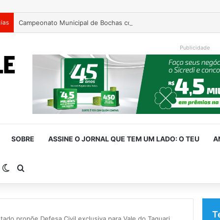
cias
Campeonato Municipal de Bochas começa neste fim de semana 
Publicidade
SOBRE
ASSINE O JORNAL QUE TEM UM LADO: O TEU
A
arra Lateral
Switch skin
Procurar por
T
tado propõe Defesa Civil exclusiva para Vale do Taquari