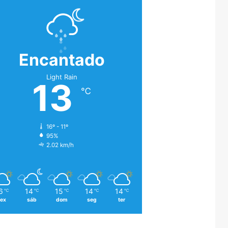
Encantado
Light Rain
13
℃
16º - 11º
95%
2.02 km/h
6
14
15
14
14
℃
℃
℃
℃
℃
sex
sáb
dom
seg
ter