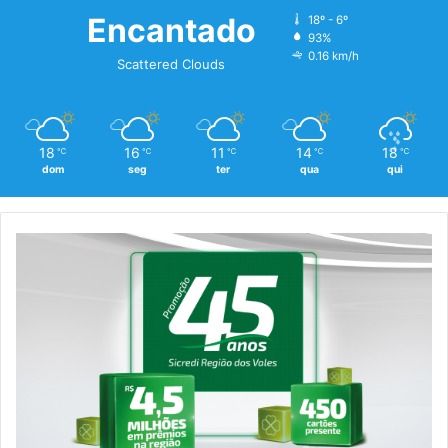
Encantado
18º - 6º
93%
0.16 km/h
Scattered Clouds
18
16
11
14
18
℃
℃
℃
℃
℃
dom
seg
ter
qua
qui