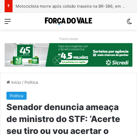
Motociclista morre após colisão traseira na BR-386, em Triunfo
Menu
Sw
Publicidade
Início
/
Política
Política
Senador denuncia ameaça
de ministro do STF: ‘Acerte
seu tiro ou vou acertar o