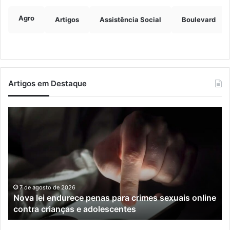
Agro
Artigos
Assistência Social
Boulevard
Artigos em Destaque
Nova
Co
lei
os
endurece
ho
penas
da
para
tr
crimes
de
sexuais
ba
online
en
7 de agosto de 2026
Nova lei endurece penas para crimes sexuais online
contra
En
contra crianças e adolescentes
crianças
e
e
M
adolescentes