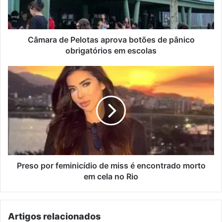
pânico
obrigatórios
em
escolas
Câmara de Pelotas aprova botões de pânico
obrigatórios em escolas
Preso
por
feminicídio
de
miss
é
encontrado
morto
em
cela
Preso por feminicídio de miss é encontrado morto
no
em cela no Rio
Rio
Artigos relacionados