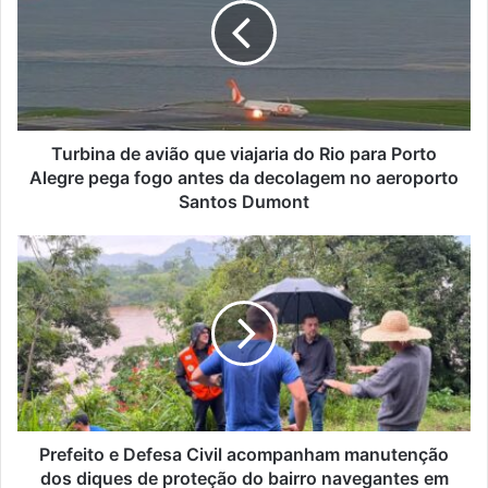
que
viajaria
do
Rio
para
Porto
Alegre
Turbina de avião que viajaria do Rio para Porto
pega
Alegre pega fogo antes da decolagem no aeroporto
fogo
Santos Dumont
antes
da
Prefeito
decolagem
e
no
Defesa
aeroporto
Civil
Santos
acompanham
Dumont
manutenção
dos
diques
de
proteção
Prefeito e Defesa Civil acompanham manutenção
do
dos diques de proteção do bairro navegantes em