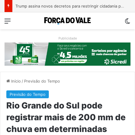
A Balsa Vicentina do Rio Guaporé
Menu
Sw
Publicidade
Início
/
Previsão do Tempo
Previsão do Tempo
Rio Grande do Sul pode
registrar mais de 200 mm de
chuva em determinadas