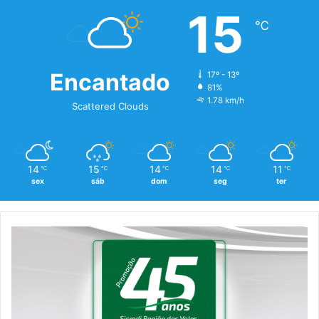
15
℃
Encantado
17º - 13º
81%
1.78 km/h
Scattered Clouds
14
15
14
14
11
℃
℃
℃
℃
℃
sex
sáb
dom
seg
ter