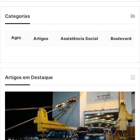
Categorias
Agro
Artigos
Assistência Social
Boulevard
Artigos em Destaque
Estrada
N
entre
le
Roca
e
Sales
p
e
p
Muçum
c
é
s