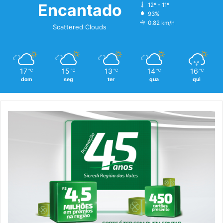
Encantado
12º - 11º
93%
0.82 km/h
Scattered Clouds
17
15
13
14
16
℃
℃
℃
℃
℃
dom
seg
ter
qua
qui