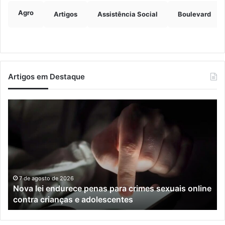
Agro
Artigos
Assistência Social
Boulevard
Artigos em Destaque
Nova
Co
lei
os
endurece
ho
penas
da
para
tr
crimes
de
sexuais
ba
online
en
7 de agosto de 2026
Nova lei endurece penas para crimes sexuais online
contra
En
contra crianças e adolescentes
crianças
e
e
M
adolescentes