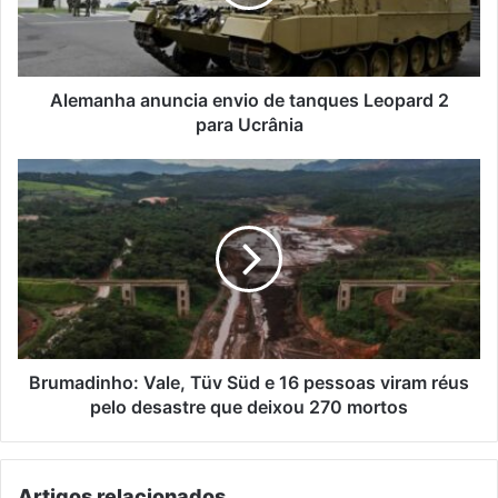
Leopard
2
para
Ucrânia
Alemanha anuncia envio de tanques Leopard 2
para Ucrânia
Brumadinho:
Vale,
Tüv
Süd
e
16
pessoas
viram
réus
pelo
Brumadinho: Vale, Tüv Süd e 16 pessoas viram réus
desastre
pelo desastre que deixou 270 mortos
que
deixou
270
Artigos relacionados
mortos