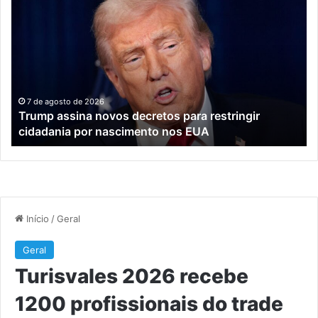
assina
20
novos
re
decretos
12
para
pr
restringir
do
cidadania
tr
por
tur
7 de agosto de 2026
e
Trump assina novos decretos para restringir
nascimento
cidadania por nascimento nos EUA
nos
EUA