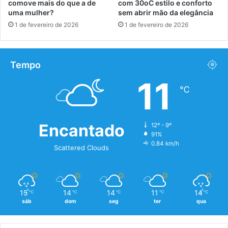
comove mais do que a de
com 30oC estilo e conforto
uma mulher?
sem abrir mão da elegância
1 de fevereiro de 2026
1 de fevereiro de 2026
Tempo
11
℃
Encantado
12º - 9º
91%
0.84 km/h
Scattered Clouds
15
14
14
11
14
℃
℃
℃
℃
℃
sáb
dom
seg
ter
qua