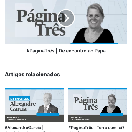
|
De
encontro
ao
Papa
#PaginaTrês | De encontro ao Papa
Artigos relacionados
#AlexandreGarcia |
#PaginaTrês | Terra sem lei?