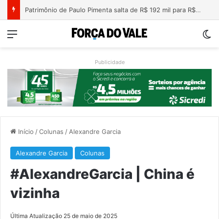
Patrimônio de Paulo Pimenta salta de R$ 192 mil para R$ 1,87 milhão em 4 anos
Menu
Sw
Publicidade
Início
/
Colunas
/
Alexandre Garcia
Alexandre Garcia
Colunas
#AlexandreGarcia | China é
vizinha
Última Atualização 25 de maio de 2025