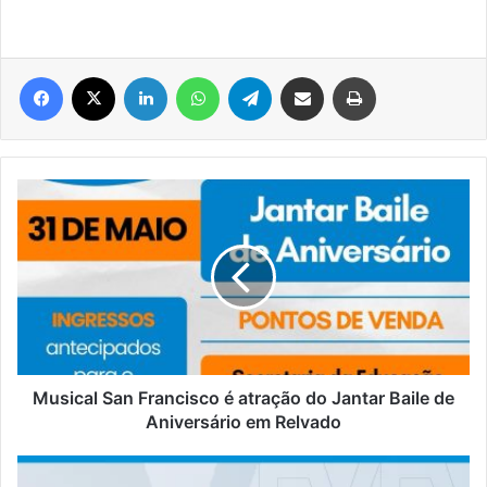
Facebook
X
Linkedin
WhatsApp
Telegram
Compartilhar via e-mail
Imprimir
Musical
San
Francisco
é
atração
do
Jantar
Baile
de
Aniversário
Musical San Francisco é atração do Jantar Baile de
em
Aniversário em Relvado
Relvado
#PaginaTrês