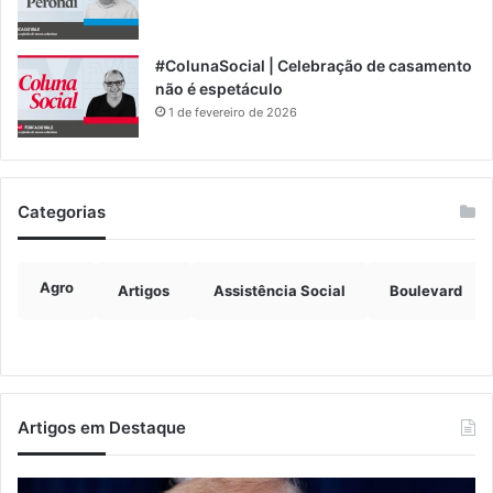
#ColunaSocial | Celebração de casamento
não é espetáculo
1 de fevereiro de 2026
Categorias
Agro
Artigos
Assistência Social
Boulevard
Artigos em Destaque
Trump
Tu