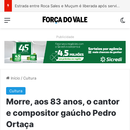
Patrimônio de Paulo Pimenta salta de R$ 192 mil para R$ 1,87 milhão em 4 anos
Menu
Sw
Publicidade
Início
/
Cultura
Cultura
Morre, aos 83 anos, o cantor
e compositor gaúcho Pedro
Ortaça