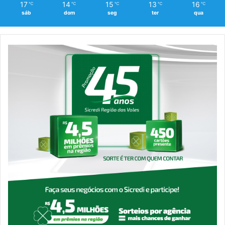
17
14
15
13
16
℃
℃
℃
℃
℃
sáb
dom
seg
ter
qua