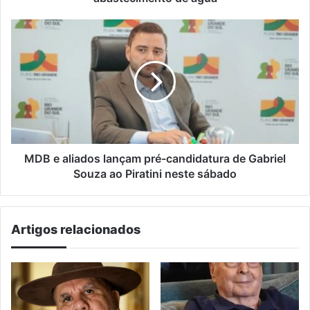
no
abastecimento
MDB
de
e
água
aliados
lançam
pré-
candidatura
de
Gabriel
Souza
ao
MDB e aliados lançam pré-candidatura de Gabriel
Piratini
Souza ao Piratini neste sábado
neste
sábado
Artigos relacionados