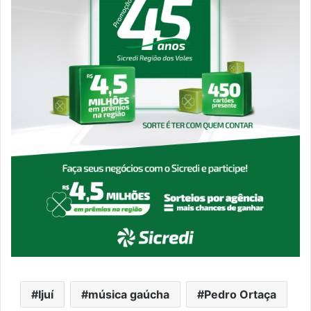
Ijuí
música gaúcha
Pedro Ortaça