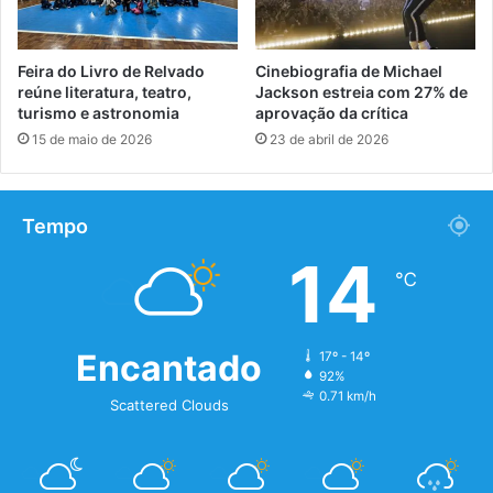
Feira do Livro de Relvado
Cinebiografia de Michael
reúne literatura, teatro,
Jackson estreia com 27% de
turismo e astronomia
aprovação da crítica
15 de maio de 2026
23 de abril de 2026
Tempo
14
℃
Encantado
17º - 14º
92%
0.71 km/h
Scattered Clouds