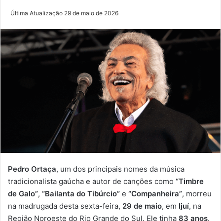
Última Atualização 29 de maio de 2026
Pedro Ortaça
, um dos principais nomes da música
tradicionalista gaúcha e autor de canções como
“Timbre
de Galo”
,
“Bailanta do Tibúrcio”
e
“Companheira”
, morreu
na madrugada desta sexta-feira,
29 de maio
, em
Ijuí
, na
Região Noroeste do Rio Grande do Sul. Ele tinha
83 anos
.