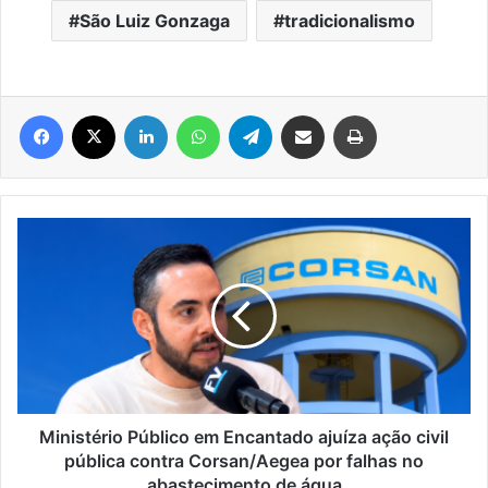
São Luiz Gonzaga
tradicionalismo
Facebook
X
Linkedin
WhatsApp
Telegram
Compartilhar via e-mail
Imprimir
Ministério
Público
em
Encantado
ajuíza
ação
civil
pública
contra
Corsan/Aegea
Ministério Público em Encantado ajuíza ação civil
por
pública contra Corsan/Aegea por falhas no
falhas
abastecimento de água