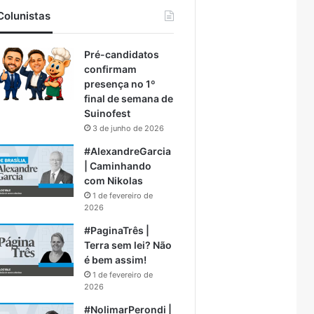
Colunistas
Pré-candidatos
confirmam
presença no 1º
final de semana de
Suinofest
3 de junho de 2026
#AlexandreGarcia
| Caminhando
com Nikolas
1 de fevereiro de
2026
#PaginaTrês |
Terra sem lei? Não
é bem assim!
1 de fevereiro de
2026
#NolimarPerondi |