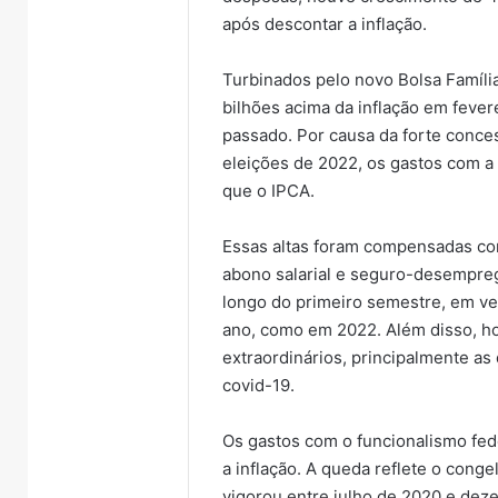
após descontar a inflação.
Turbinados pelo novo Bolsa Famíli
bilhões acima da inflação em fev
passado. Por causa da forte conc
Nova
eleições de 2022, os gastos com a 
lei
que o IPCA.
endurece
penas
para
Essas altas foram compensadas co
7 de ag
crimes
abono salarial e seguro-desempreg
Nova 
sexuais
longo do primeiro semestre, em ve
para c
online
ano, como em 2022. Além disso, h
contra
contra
extraordinários, principalmente a
adole
crianças
covid-19.
e
adolescen
Os gastos com o funcionalismo fed
a inflação. A queda reflete o cong
vigorou entre julho de 2020 e deze