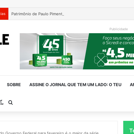
cias
Patrimônio de Paulo Pimenta salta de R$ 192 mil para R$ 1,87 mil
Publicidade
SOBRE
ASSINE O JORNAL QUE TEM UM LADO: O TEU
A
rra Lateral
Switch skin
Procurar por
T
 do Governo Federal para fevereiro é o maior da série