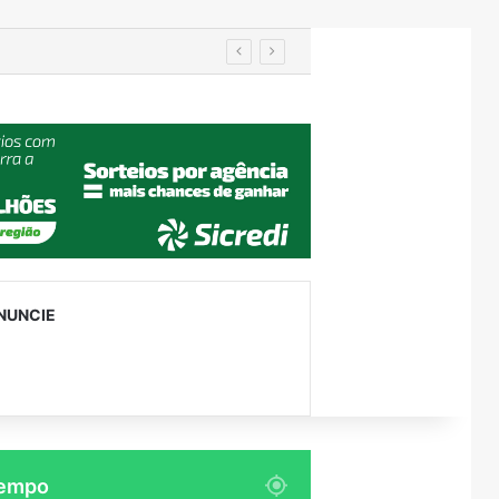
hão em 4 anos
NUNCIE
empo