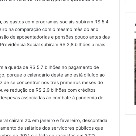
a, os gastos com programas sociais subiram R$ 5,4
ereiro na comparação com o mesmo mês do ano
essão de aposentadorias e pensões pouco antes das
Confira
T
Previdência Social subiram R$ 2,8 bilhões a mais
os
horários
da
travessia
p
m a queda de R$ 5,7 bilhões no pagamento de
osto de 2026
de
o, porque o calendário deste ano está diluído ao
lei endurece penas
7 de agosto de 2026
barco
z de se concentrar nos três primeiros meses do
rimes sexuais online
Confira os horários da
entre
t
ouve redução de R$ 2,9 bilhões com créditos
 crianças e
travessia de barco entre
Encantado
s despesas associadas ao combate à pandemia de
scentes
Encantado e Muçum
e
Muçum
tes
eral caíram 2% em janeiro e fevereiro, descontada
elamento de salários dos servidores públicos que
mbro de 2021 e a falta de reajustes em 2022.