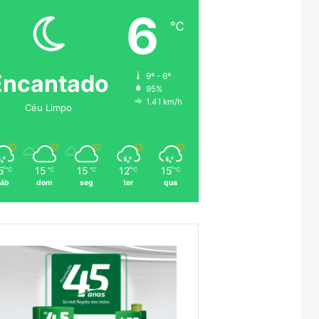
6
℃
Encantado
9º - 6º
95%
1.41 km/h
Céu Limpo
5
15
15
12
15
℃
℃
℃
℃
℃
áb
dom
seg
ter
qua