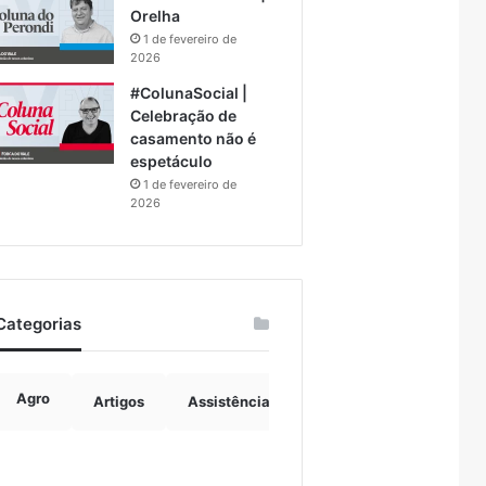
Orelha
1 de fevereiro de
2026
#ColunaSocial |
Celebração de
casamento não é
espetáculo
1 de fevereiro de
2026
Categorias
Agro
Artigos
Assistência Social
Boulevard
B