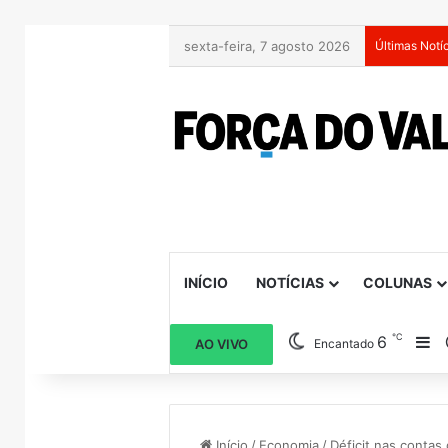
sexta-feira, 7 agosto 2026
Últimas Notí
INÍCIO
NOTÍCIAS
COLUNAS
℃
6
Ba
AO VIVO
Encantado
Início
/
Economia
/
Déficit nas contas