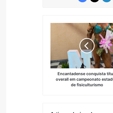
Brasil
Encantadense
conquista
título
overall
em
campeonato
estadual
de
fisiculturismo
Encantadense conquista títu
overall em campeonato estad
de fisiculturismo