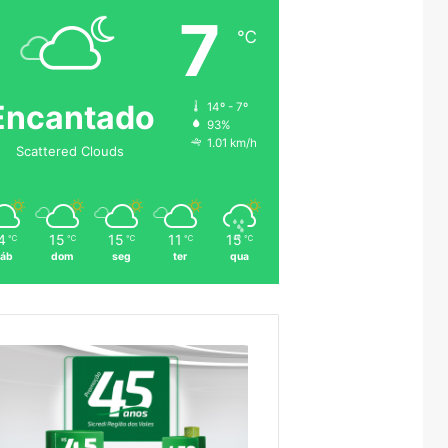
7
℃
Encantado
14º - 7º
93%
1.01 km/h
Scattered Clouds
4
15
15
11
15
℃
℃
℃
℃
℃
áb
dom
seg
ter
qua