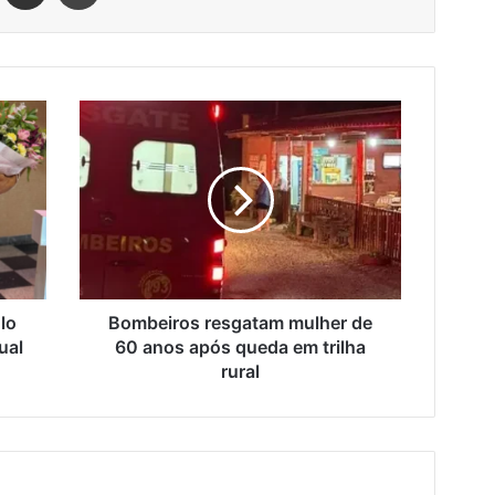
Bombeiros
resgatam
mulher
de
60
anos
após
queda
em
trilha
lo
Bombeiros resgatam mulher de
rural
ual
60 anos após queda em trilha
rural