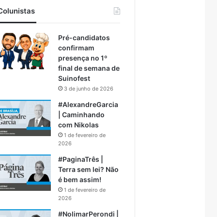
Colunistas
Pré-candidatos
confirmam
presença no 1º
final de semana de
Suinofest
3 de junho de 2026
#AlexandreGarcia
| Caminhando
com Nikolas
1 de fevereiro de
2026
#PaginaTrês |
Terra sem lei? Não
é bem assim!
1 de fevereiro de
2026
#NolimarPerondi |