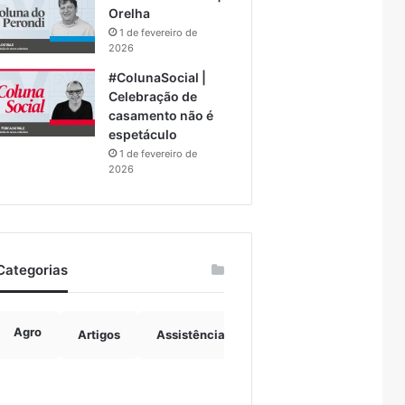
Orelha
1 de fevereiro de
2026
#ColunaSocial |
Celebração de
casamento não é
espetáculo
1 de fevereiro de
2026
Categorias
Agro
Artigos
Assistência Social
Boulevard
B