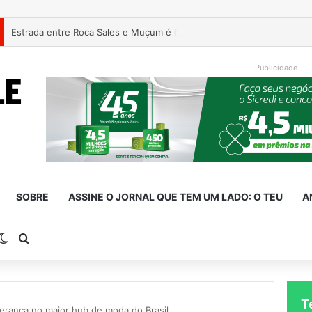
Estrada entre Roca Sales e Muçum é liberada após serviços de man
Publicidade
SOBRE
ASSINE O JORNAL QUE TEM UM LADO: O TEU
A
rra Lateral
Switch skin
Procurar por
T
erança no maior hub de moda do Brasil