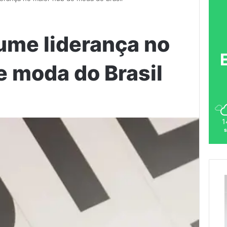
me liderança no
e moda do Brasil
1
s