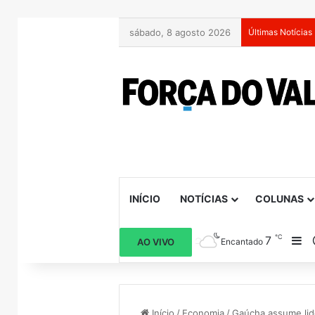
sábado, 8 agosto 2026
Últimas Notícias
INÍCIO
NOTÍCIAS
COLUNAS
℃
7
Ba
AO VIVO
Encantado
Início
/
Economia
/
Gaúcha assume lid