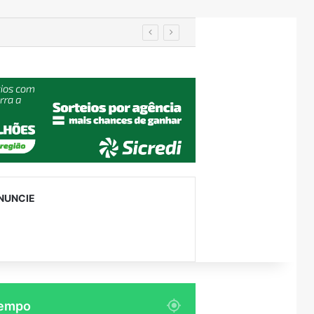
utenção
NUNCIE
empo