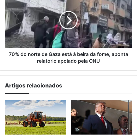
do
norte
de
Gaza
está
à
beira
da
fome,
70% do norte de Gaza está à beira da fome, aponta
aponta
relatório apoiado pela ONU
relatório
apoiado
pela
Artigos relacionados
ONU