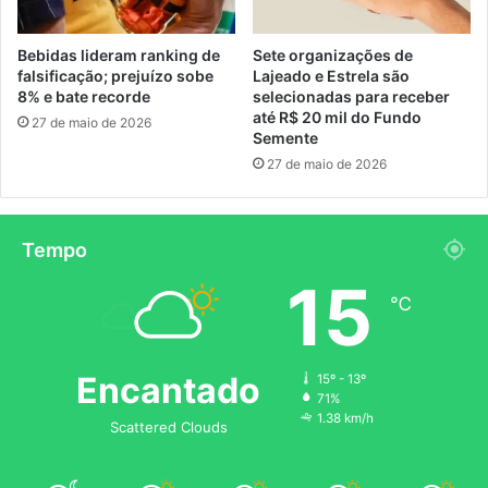
Bebidas lideram ranking de
Sete organizações de
falsificação; prejuízo sobe
Lajeado e Estrela são
8% e bate recorde
selecionadas para receber
até R$ 20 mil do Fundo
27 de maio de 2026
Semente
27 de maio de 2026
Tempo
15
℃
Encantado
15º - 13º
71%
1.38 km/h
Scattered Clouds