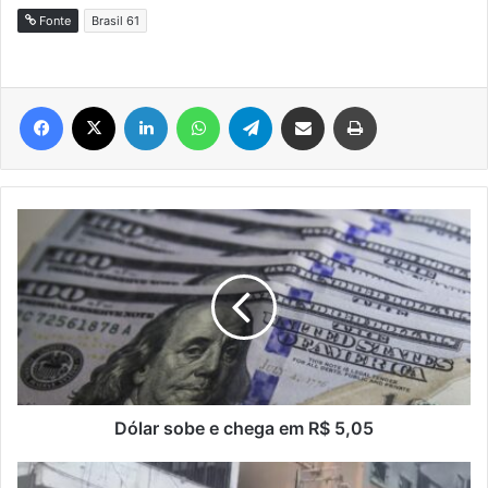
Fonte
Brasil 61
Facebook
X
Linkedin
WhatsApp
Telegram
Compartilhar via e-mail
Imprimir
Dólar
sobe
e
chega
em
R$
5,05
Dólar sobe e chega em R$ 5,05
70%