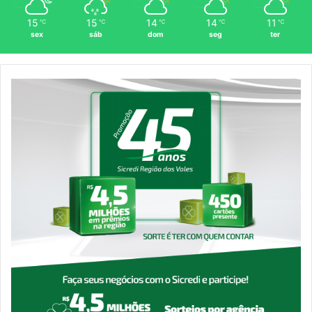
15
15
14
14
11
℃
℃
℃
℃
℃
sex
sáb
dom
seg
ter