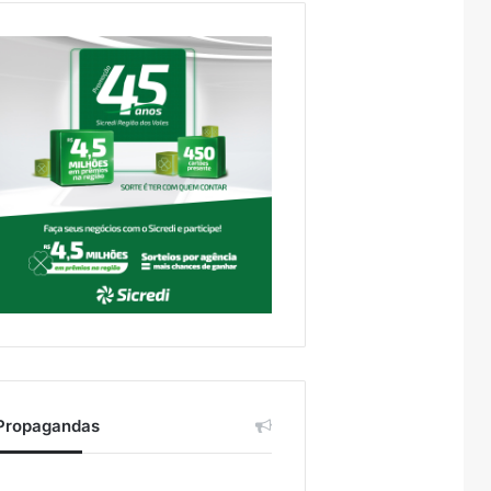
Propagandas