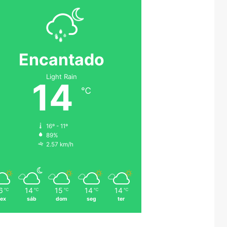
Encantado
Light Rain
14
℃
16º - 11º
89%
2.57 km/h
6
14
15
14
14
℃
℃
℃
℃
℃
sex
sáb
dom
seg
ter