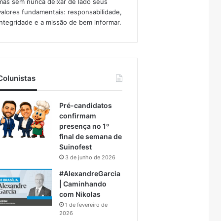
mas sem nunca deixar de lado seus
valores fundamentais: responsabilidade,
integridade e a missão de bem informar.​
Colunistas
Pré-candidatos
confirmam
presença no 1º
final de semana de
Suinofest
3 de junho de 2026
#AlexandreGarcia
| Caminhando
com Nikolas
1 de fevereiro de
2026