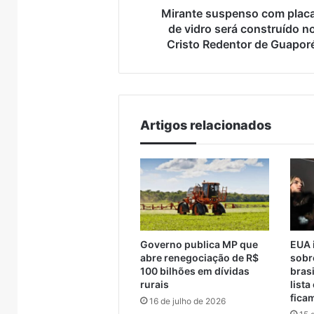
Cristo
Mirante suspenso com plac
Redentor
de vidro será construído n
de
Cristo Redentor de Guapor
Guaporé
Artigos relacionados
Prefeitos
Justiça
recebem
condena
secretário
ex-
nacional
vereador
6 de agosto de 2026
6 de ag
Governo publica MP que
EUA 
da
Pegari
Prefeitos recebem
Justiç
abre renegociação de R$
sobr
Defesa
a
secretário nacional da
veread
100 bilhões em dívidas
brasi
Civil
mais
rurais
lista
Defesa Civil e discutem
quatro
26
e
de
fica
16 de julho de 2026
lento atinge
travessia provisória entre
por de
discutem
quatro