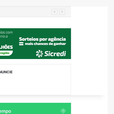
em Encantado
NUNCIE
empo