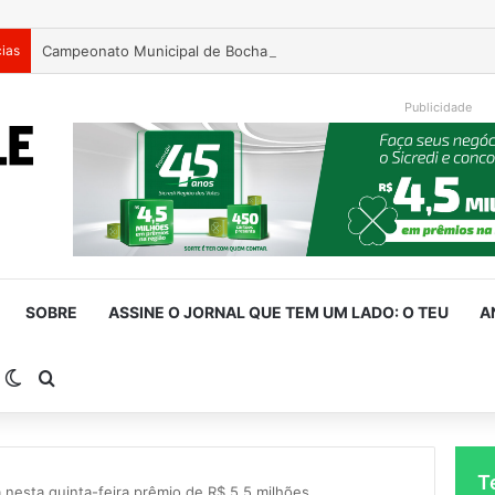
cias
Campeonato Municipal de Bochas começa neste fim de semana 
Publicidade
SOBRE
ASSINE O JORNAL QUE TEM UM LADO: O TEU
A
arra Lateral
Switch skin
Procurar por
T
nesta quinta-feira prêmio de R$ 5,5 milhões