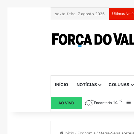
sexta-feira, 7 agosto 2026
Últimas Notí
INÍCIO
NOTÍCIAS
COLUNAS
℃
14
B
AO VIVO
Encantado
Início
/
Economia
/
Mega-Sena sorteia 