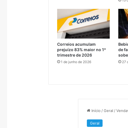
15 
Encantado e Muçum
consid
travessia
anos
provisória
de
entre
reclusão
Encantado
por
e
declaraçã
Muçum
considera
racista
Correios acumulam
Bebi
prejuízo 83% maior no 1º
de fa
trimestre de 2026
sobe
1 de junho de 2026
27 