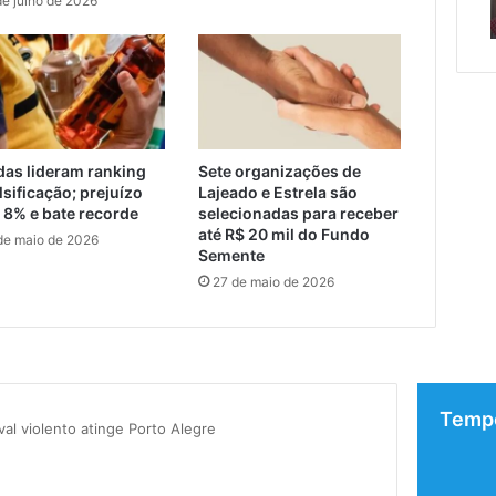
de julho de 2026
erada racista
de semana em Encantado
em
Encantado
o
da
das lideram ranking
Sete organizações de
lsificação; prejuízo
Lajeado e Estrela são
 8% e bate recorde
selecionadas para receber
até R$ 20 mil do Fundo
de maio de 2026
Semente
27 de maio de 2026