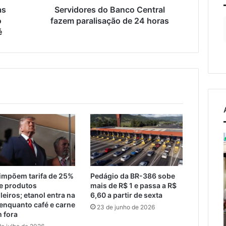
as
Servidores do Banco Central
o
fazem paralisação de 24 horas
é
Campeonato
Municipal
de
Bochas
osto de 2026
impõem tarifa de 25%
Pedágio da BR-386 sobe
começa
a condena ex-
e produtos
mais de R$ 1 e passa a R$
neste
or Pegari a mais de
leiros; etanol entra na
6,60 a partir de sexta
6 de agosto de 2026
fim
T
 enquanto café e carne
 anos de reclusão
Campeonato Municipal de
23 de junho de 2026
de
m fora
claração
Bochas começa neste fim
semana