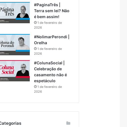
#PaginaTrês |
Terra sem lei? Não
é bem assim!
1 de fevereiro de
2026
#NolimarPerondi |
Orelha
1 de fevereiro de
2026
#ColunaSocial |
Celebração de
casamento não é
espetáculo
1 de fevereiro de
2026
Categorias