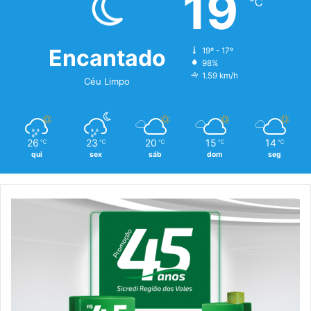
19
℃
Encantado
19º - 17º
98%
1.59 km/h
Céu Limpo
26
23
20
15
14
℃
℃
℃
℃
℃
qui
sex
sáb
dom
seg