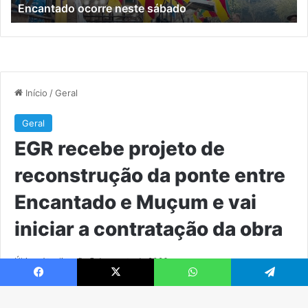
Encantado ocorre neste sábado
sábado
e
M
e
vai
ini
a
co
da
ob
Facebook
X
WhatsApp
Telegram