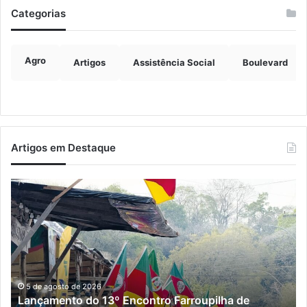
Categorias
Agro
Artigos
Assistência Social
Boulevard
Artigos em Destaque
Lançamento
E
do
re
13º
pr
Encontro
de
Farroupilha
re
de
da
Encantado
po
ocorre
en
5 de agosto de 2026
Lançamento do 13º Encontro Farroupilha de
neste
En