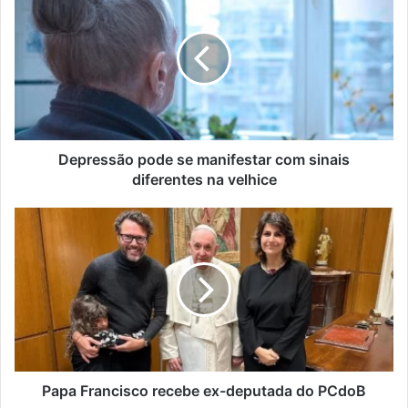
pode
se
manifestar
com
sinais
diferentes
na
velhice
Depressão pode se manifestar com sinais
diferentes na velhice
Papa
Francisco
recebe
ex-
deputada
do
PCdoB
Papa Francisco recebe ex-deputada do PCdoB