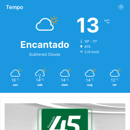
Tempo
13
℃
Encantado
16º - 11º
81%
2.15 km/h
Scattered Clouds
16
14
14
14
12
℃
℃
℃
℃
℃
sex
sáb
dom
seg
ter