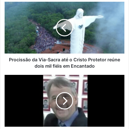
Procissão
da
Via-
Sacra
até
o
Cristo
Protetor
reúne
dois
Procissão da Via-Sacra até o Cristo Protetor reúne
mil
dois mil fiéis em Encantado
fiéis
em
Morre
Encantado
Gilmar
Marcolin,
ex-
vereador
de
Muçum