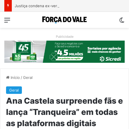
Justiça condena ex-vereador Pegari a mais de quatro anos de reclusão por declaração considerada racista
Menu
Sw
Publicidade
Início
/
Geral
Geral
Ana Castela surpreende fãs e
lança “Tranqueira” em todas
as plataformas digitais