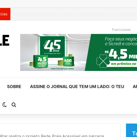
ícias
Publicidade
SOBRE
ASSINE O JORNAL QUE TEM UM LADO: O TEU
A
arra Lateral
Switch skin
Procurar por
T
itar realiza o projeto Rede Praia Acessível em parceria