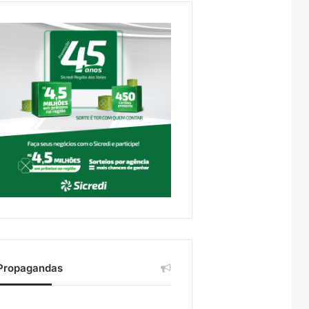
Propagandas