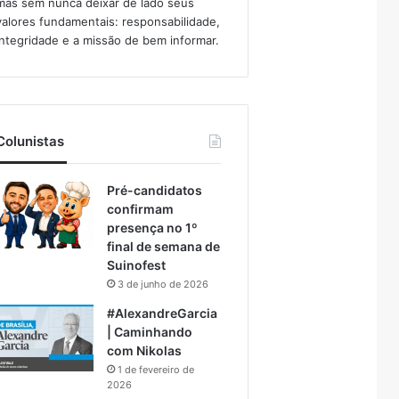
mas sem nunca deixar de lado seus
valores fundamentais: responsabilidade,
integridade e a missão de bem informar.​
Colunistas
Pré-candidatos
confirmam
presença no 1º
final de semana de
Suinofest
3 de junho de 2026
#AlexandreGarcia
| Caminhando
com Nikolas
1 de fevereiro de
2026