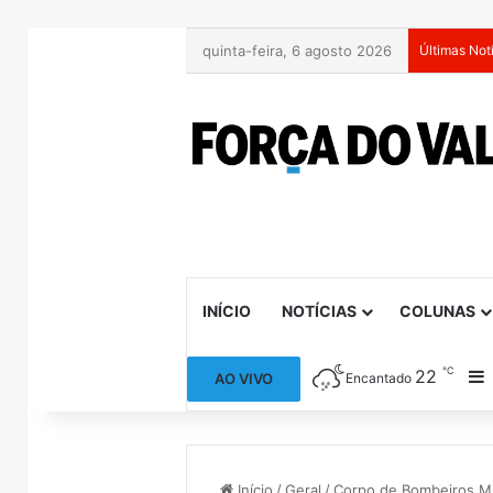
quinta-feira, 6 agosto 2026
Últimas Not
INÍCIO
NOTÍCIAS
COLUNAS
℃
22
B
AO VIVO
Encantado
Início
/
Geral
/
Corpo de Bombeiros Mil