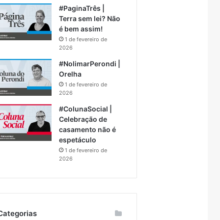
#PaginaTrês |
Terra sem lei? Não
é bem assim!
1 de fevereiro de
2026
#NolimarPerondi |
Orelha
1 de fevereiro de
2026
#ColunaSocial |
Celebração de
casamento não é
espetáculo
1 de fevereiro de
2026
Categorias