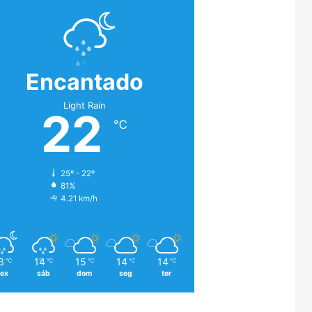
Encantado
Light Rain
22
℃
25º - 22º
81%
4.21 km/h
3
14
15
14
14
℃
℃
℃
℃
℃
sex
sáb
dom
seg
ter