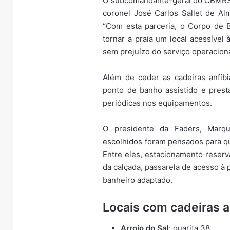
O subcomandante-geral do CBMRS 
coronel José Carlos Sallet de Alme
“Com esta parceria, o Corpo de B
tornar a praia um local acessível
sem prejuízo do serviço operacion
Além de ceder as cadeiras anfíbi
ponto de banho assistido e prest
periódicas nos equipamentos.
O presidente da Faders, Marq
escolhidos foram pensados para qu
Entre eles, estacionamento reser
da calçada, passarela de acesso à 
banheiro adaptado.
Locais com cadeiras a
Arroio do Sal
: guarita 38