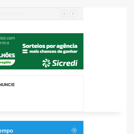
Turismo de Relvado ganha destaque na Turisvales 2026 com apresentação do Caminho da Fé e Devoção
NUNCIE
empo