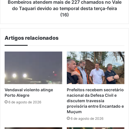
Taquari
Bombeiros atendem mais de 227 chamados no Vale
devido
do Taquari devido ao temporal desta terça-feira
ao
(16)
temporal
desta
terça-
Artigos relacionados
feira
(16)
Vendaval violento atinge
Prefeitos recebem secretário
Porto Alegre
nacional da Defesa Civil e
discutem travessia
6 de agosto de 2026
provisória entre Encantado e
Muçum
6 de agosto de 2026