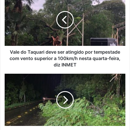
do
Taquari
deve
ser
atingido
por
tempestade
com
vento
Vale do Taquari deve ser atingido por tempestade
superior
com vento superior a 100km/h nesta quarta-feira,
a
diz INMET
100km/h
nesta
Bombeiros
quarta-
atendem
feira,
mais
diz
de
INMET
227
chamados
no
Vale
do