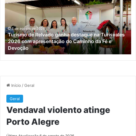
Relvado
at
ganha
Po
destaque
Al
na
Turisvales
6 de agosto de 2026
Turismo de Relvado ganha destaque na Turisvales
2026
2026 com apresentação do Caminho da Fé e
com
Devoção
apresentação
do
Caminho
da
Fé
e
Devoção