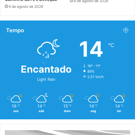
6 de agosto de 2026
6 de agosto de 2026
Tempo
14
℃
Encantado
16º - 11º
89%
2.57 km/h
Light Rain
16
14
15
14
14
℃
℃
℃
℃
℃
sex
sáb
dom
seg
ter