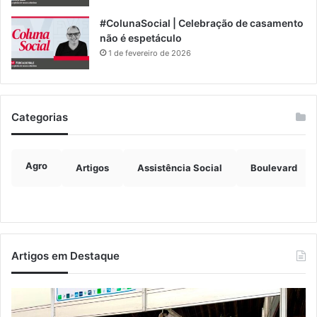
#ColunaSocial | Celebração de casamento
não é espetáculo
1 de fevereiro de 2026
Categorias
Agro
Artigos
Assistência Social
Boulevard
Artigos em Destaque
Turismo
Ve
de
vi