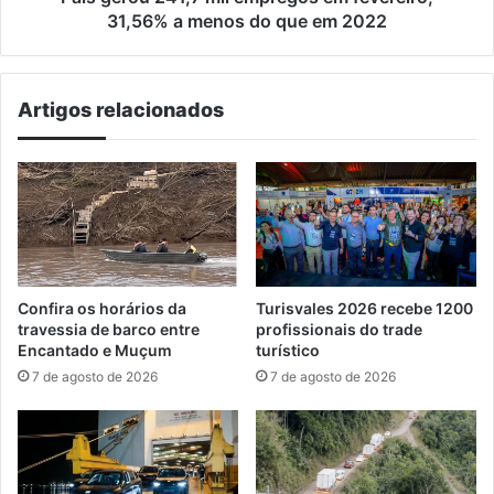
do
31,56% a menos do que em 2022
que
em
2022
Artigos relacionados
Confira os horários da
Turisvales 2026 recebe 1200
travessia de barco entre
profissionais do trade
Encantado e Muçum
turístico
7 de agosto de 2026
7 de agosto de 2026