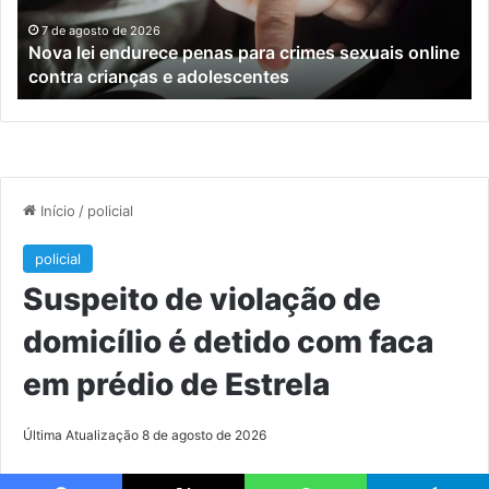
sexuais
ba
online
en
7 de agosto de 2026
Nova lei endurece penas para crimes sexuais online
contra
En
contra crianças e adolescentes
crianças
e
e
M
adolescentes