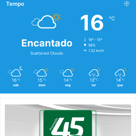
Tempo
16
℃
Encantado
16º - 15º
98%
1.32 km/h
Scattered Clouds
16
15
14
12
14
℃
℃
℃
℃
℃
sáb
dom
seg
ter
qua