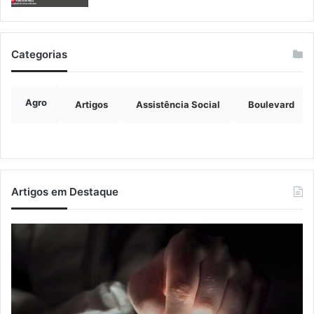
Categorias
Agro
Artigos
Assistência Social
Boulevard
Artigos em Destaque
Nova
Co
lei
os
endurece
ho
penas
da
para
tr
crimes
de