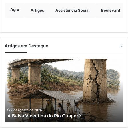
Agro
Artigos
Assistência Social
Boulevard
Artigos em Destaque
A
Im
Balsa
de
Vicentina
ve
do
ch
Rio
ma
Guaporé
qu
do
e
já
7 de agosto de 2026
A Balsa Vicentina do Rio Guaporé
su
me
da