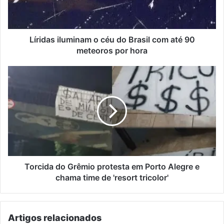
com
até
90
meteoros
Líridas iluminam o céu do Brasil com até 90
por
meteoros por hora
hora
Torcida
do
Grêmio
protesta
em
Porto
Alegre
e
chama
time
Torcida do Grêmio protesta em Porto Alegre e
de
chama time de 'resort tricolor'
'resort
tricolor'
Artigos relacionados