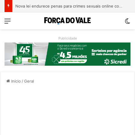
Nova lei endurece penas para crimes sexuais online contra crianças e adolescentes
Menu
Sw
Publicidade
Início
/
Geral