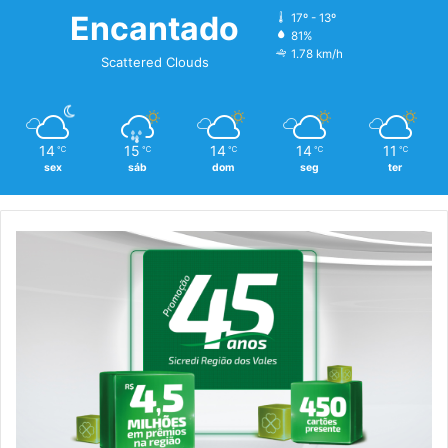
Encantado
17º - 13º
81%
1.78 km/h
Scattered Clouds
14
15
14
14
11
℃
℃
℃
℃
℃
sex
sáb
dom
seg
ter