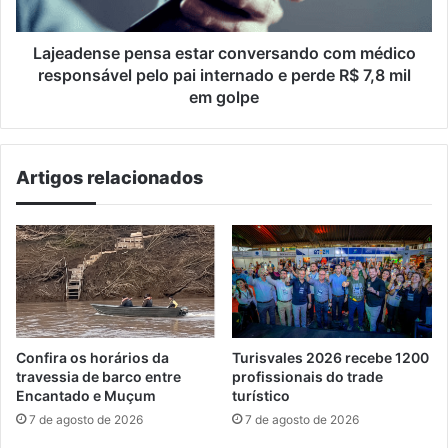
pelo
pai
internado
Lajeadense pensa estar conversando com médico
e
responsável pelo pai internado e perde R$ 7,8 mil
perde
em golpe
R$
7,8
mil
Artigos relacionados
em
golpe
Confira os horários da
Turisvales 2026 recebe 1200
travessia de barco entre
profissionais do trade
Encantado e Muçum
turístico
7 de agosto de 2026
7 de agosto de 2026