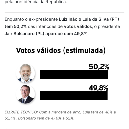
pela presidência da República.
Enquanto o ex-presidente
Luiz Inácio
Lula da Silva (PT)
tem 50,2%
das intenções de
votos válidos
, o presidente
Jair Bolsonaro (PL) aparece com 49,8%
.
EMPATE TÉCNICO: Com a margem de erro, Lula tem de 48% a
52,4%. Bolsonaro tem de 47,6% a 52%.