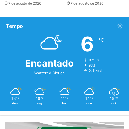
7 de agosto de 2026
7 de agosto de 2026
Tempo
6
℃
Encantado
18º - 6º
93%
0.16 km/h
Scattered Clouds
18
16
11
14
18
℃
℃
℃
℃
℃
dom
seg
ter
qua
qui