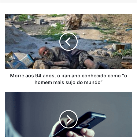
Morre
aos
94
anos,
o
iraniano
conhecido
como
“o
homem
Morre aos 94 anos, o iraniano conhecido como “o
mais
homem mais sujo do mundo”
sujo
do
Lajeadense
mundo”
pensa
estar
conversando
com
médico
responsável