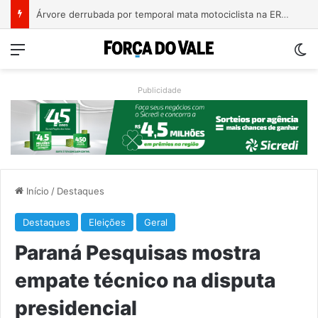
Bebê de um mês se engasga e é socorrido por bombeiros em Teutônia
Menu
Sw
Publicidade
Início
/
Destaques
Destaques
Eleições
Geral
Paraná Pesquisas mostra
empate técnico na disputa
presidencial