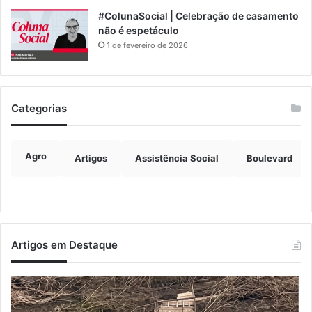
#ColunaSocial | Celebração de casamento
não é espetáculo
1 de fevereiro de 2026
Categorias
Agro
Artigos
Assistência Social
Boulevard
Artigos em Destaque
Turisvales
Im
2026
de
recebe
ve