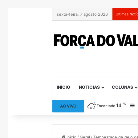
sexta-feira, 7 agosto 2026
Últimas Notí
INÍCIO
NOTÍCIAS
COLUNAS
℃
14
B
AO VIVO
Encantado
Início
/
Geral
/
Tempestade de gelo de