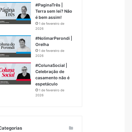
#PaginaTrês |
Terra sem lei? Não
é bem assim!
1 de fevereiro de
2026
#NolimarPerondi |
Orelha
1 de fevereiro de
2026
#ColunaSocial |
Celebração de
casamento não é
espetáculo
1 de fevereiro de
2026
Categorias