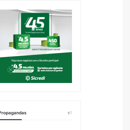
Propagandas