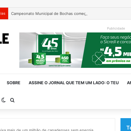
cias
Campeonato Municipal de Bochas começa neste fim de semana 
Publicidade
SOBRE
ASSINE O JORNAL QUE TEM UM LADO: O TEU
A
arra Lateral
Switch skin
Procurar por
T
ixa mais de um milhão de canadenses sem energia