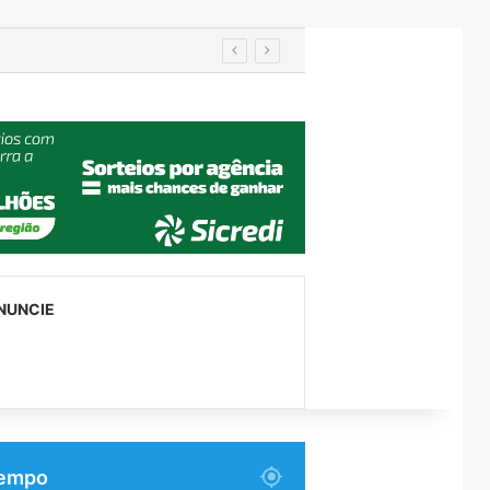
em Encantado
NUNCIE
empo