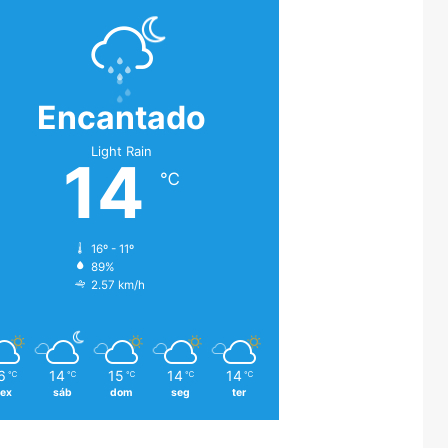
Encantado
Light Rain
14
℃
16º - 11º
89%
2.57 km/h
6
14
15
14
14
℃
℃
℃
℃
℃
sex
sáb
dom
seg
ter