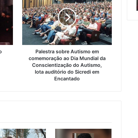
erada racista
de semana em Encantado
em
Autismo
Encantado
em
comemoração
ao
o
Dia
da
Mundial
da
Conscientização
o
Palestra sobre Autismo em
do
comemoração ao Dia Mundial da
Autismo,
Conscientização do Autismo,
lota
lota auditório do Sicredi em
auditório
Encantado
do
Sicredi
em
Encantado