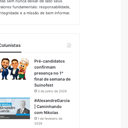
mas sem nunca deixar de lado seus
valores fundamentais: responsabilidade,
integridade e a missão de bem informar.​
Colunistas
Pré-candidatos
confirmam
presença no 1º
final de semana de
Suinofest
3 de junho de 2026
#AlexandreGarcia
| Caminhando
com Nikolas
1 de fevereiro de
2026