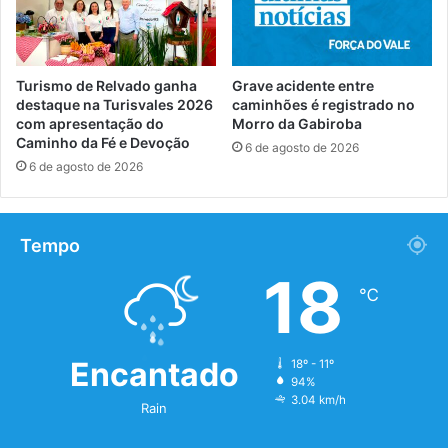
Turismo de Relvado ganha
Grave acidente entre
destaque na Turisvales 2026
caminhões é registrado no
com apresentação do
Morro da Gabiroba
Caminho da Fé e Devoção
6 de agosto de 2026
6 de agosto de 2026
Tempo
18
℃
Encantado
18º - 11º
94%
3.04 km/h
Rain