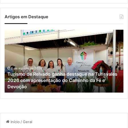
Artigos em Destaque
Turismo
Ve
de
vi
Relvado
at
ganha
Po
destaque
Al
na
Turisvales
6 de agosto de 2026
Turismo de Relvado ganha destaque na Turisvales
2026
2026 com apresentação do Caminho da Fé e
com
Devoção
apresentação
do
Caminho
da
Fé
e
Devoção