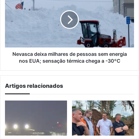
deixa
milhares
de
pessoas
sem
energia
nos
EUA;
sensação
Nevasca deixa milhares de pessoas sem energia
térmica
nos EUA; sensação térmica chega a -30ºC
chega
a
-30ºC
Artigos relacionados