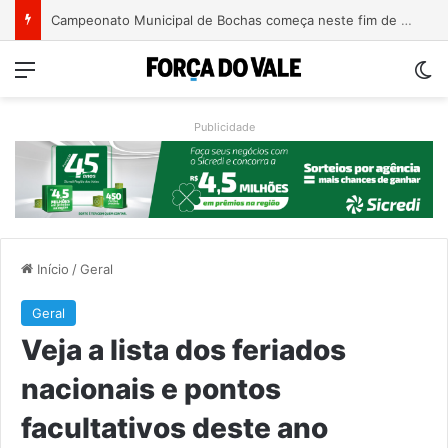
Turismo de Relvado ganha destaque na Turisvales 2026 com apresentação do Caminho da Fé e Devoção
Menu
Sw
Publicidade
Início
/
Geral
Geral
Veja a lista dos feriados
nacionais e pontos
facultativos deste ano