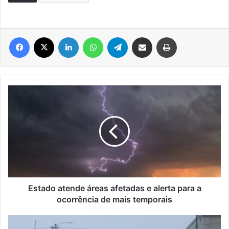
Facebook
X
Linkedin
WhatsApp
Telegram
Compartilhar via e-mail
Imprimir
Estado
atende
áreas
afetadas
e
alerta
para
a
ocorrência
de
Estado atende áreas afetadas e alerta para a
mais
ocorrência de mais temporais
temporais
Nevasca