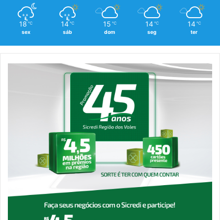
18
14
15
14
14
℃
℃
℃
℃
℃
sex
sáb
dom
seg
ter