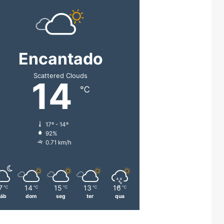
Encantado
Scattered Clouds
14
℃
17º - 14º
92%
0.71 km/h
7
14
15
13
16
℃
℃
℃
℃
℃
áb
dom
seg
ter
qua