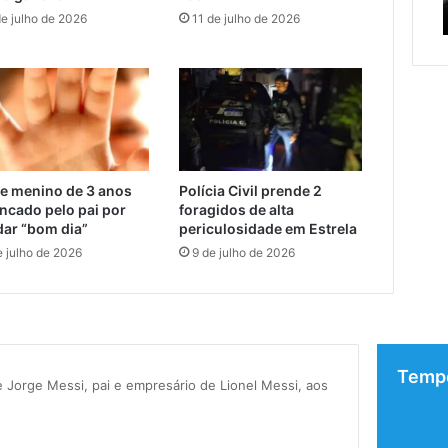
serviços de manutenção
serviços
c
de julho de 2026
11 de julho de 2026
de
manutenção
e menino de 3 anos
Polícia Civil prende 2
ncado pelo pai por
foragidos de alta
dar “bom dia”
periculosidade em Estrela
e julho de 2026
9 de julho de 2026