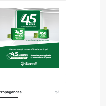
Propagandas