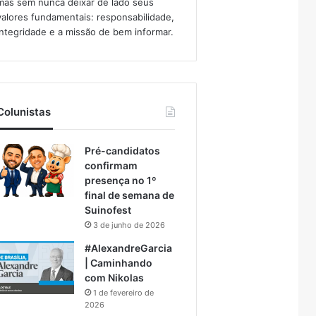
mas sem nunca deixar de lado seus
valores fundamentais: responsabilidade,
integridade e a missão de bem informar.​
Colunistas
Pré-candidatos
confirmam
presença no 1º
final de semana de
Suinofest
3 de junho de 2026
#AlexandreGarcia
| Caminhando
com Nikolas
1 de fevereiro de
2026