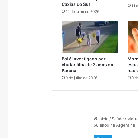
 Muçum
trade turístico
Brasil
Caxias do Sul
supera
11 
metade
12 de julho de 2026
das
compras
externas
do
Brasil
Pai é investigado por
Morr
chutar filha de 3 anos no
espa
Paraná
não 
9 de julho de 2026
9 d