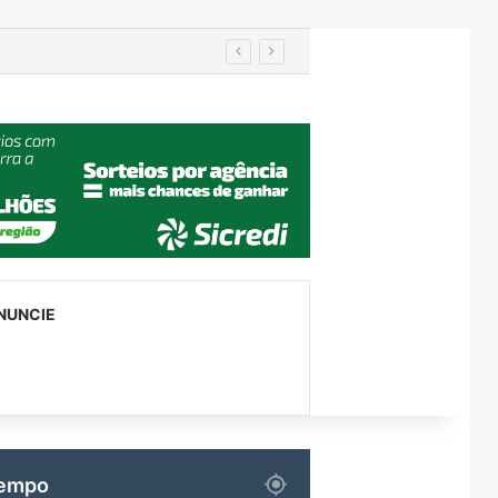
Importação de veículos chineses mais que dobra e já supera metade das compras externas do Brasil
NUNCIE
empo