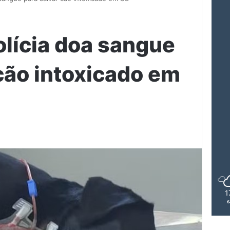
olícia doa sangue
 cão intoxicado em
1
s