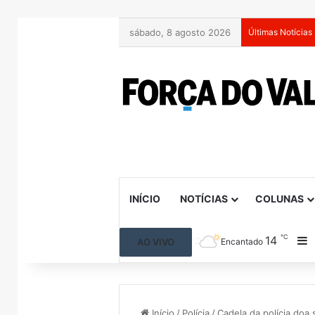
sábado, 8 agosto 2026
Últimas Notícias
INÍCIO
NOTÍCIAS
COLUNAS
℃
14
B
AO VIVO
Encantado
Início
/
Polícia
/
Cadela da polícia doa