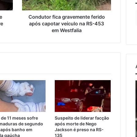
na
RS-
453
e
Condutor fica gravemente ferido
em
re
após capotar veículo na RS-453
Westfalia
em Westfalia
o
Estrada
entre
l
Roca
Sales
osto de 2026
e
ação de veículos
Muçum
es mais que dobra e
 de 11 meses sofre
Suspeito de liderar facção
7 de agosto de 2026
é
maduras de segundo
após morte de Nego
era metade das
Estrada entre Roca Sales e
liberada
o
 após banho em
Jackson é preso na RS-
as externas do
Muçum é liberada após
após
la gaúcha
135