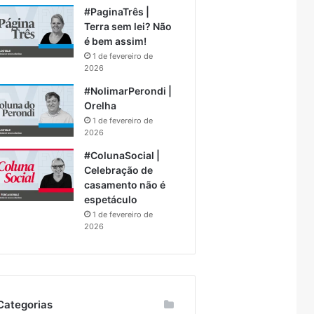
#PaginaTrês |
Terra sem lei? Não
é bem assim!
1 de fevereiro de
2026
#NolimarPerondi |
Orelha
1 de fevereiro de
2026
#ColunaSocial |
Celebração de
casamento não é
espetáculo
1 de fevereiro de
2026
Categorias