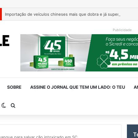
Publicidade
SOBRE
ASSINE O JORNAL QUE TEM UM LADO: O TEU
A
arra Lateral
Switch skin
Procurar por
T
 sangue para salvar cão intoxicado em SC