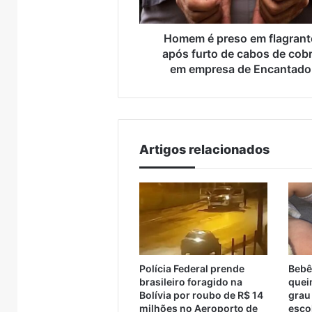
de
cabos
de
Homem é preso em flagrant
cobre
após furto de cabos de cob
em
em empresa de Encantado
empresa
de
Encantado
Artigos relacionados
Turisvales
Importaçã
2026
de
recebe
veículos
1200
chineses
7 de ag
profissionais
mais
Import
do
que
chines
Polícia Federal prende
Bebê
6
7 de agosto de 2026
trade
dobra
brasileiro foragido na
quei
rários da
Turisvales 2026 recebe
já sup
turístico
e
Bolívia por roubo de R$ 14
grau
barco entre
1200 profissionais do
compr
já
milhões no Aeroporto de
esco