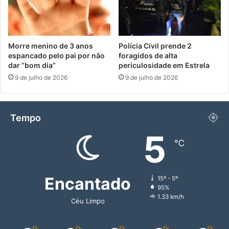
Morre menino de 3 anos
Polícia Civil prende 2
espancado pelo pai por não
foragidos de alta
dar “bom dia”
periculosidade em Estrela
9 de julho de 2026
9 de julho de 2026
Tempo
5
℃
Encantado
15º - 5º
95%
1.33 km/h
Céu Limpo