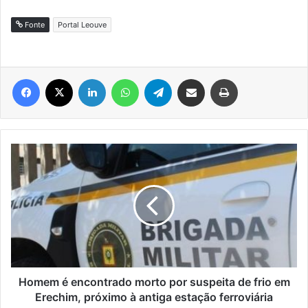
Fonte
Portal Leouve
Facebook
X
Linkedin
WhatsApp
Telegram
Compartilhar via e-mail
Imprimir
Homem
é
encontrado
morto
por
suspeita
de
frio
em
Erechim,
Homem é encontrado morto por suspeita de frio em
próximo
Erechim, próximo à antiga estação ferroviária