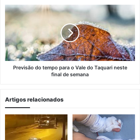
à
antiga
Previsão
estação
do
ferroviária
tempo
para
o
Vale
do
Taquari
neste
final
Previsão do tempo para o Vale do Taquari neste
de
final de semana
semana
Artigos relacionados