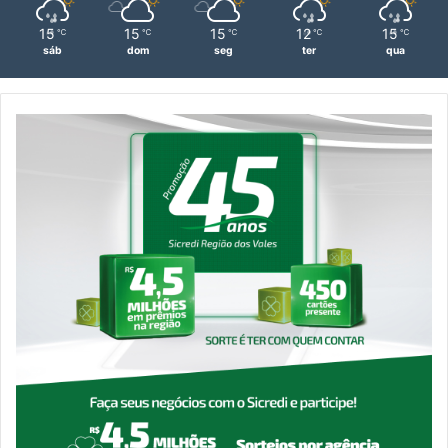
15
15
15
12
15
℃
℃
℃
℃
℃
sáb
dom
seg
ter
qua