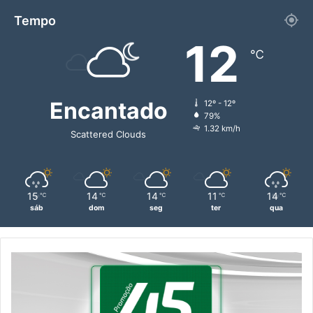
Tempo
12
℃
Encantado
12º - 12º
79%
1.32 km/h
Scattered Clouds
15
14
14
11
14
℃
℃
℃
℃
℃
sáb
dom
seg
ter
qua