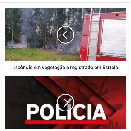
Incêndio
em
vegetação
é
registrado
em
Estrela
Incêndio em vegetação é registrado em Estrela
Acidente
de
trânsito
em
Encantado
envolve
motorista
embriagado
e