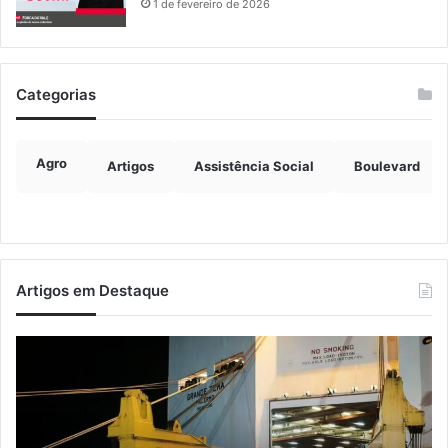
1 de fevereiro de 2026
Categorias
Agro
Artigos
Assistência Social
Boulevard
Artigos em Destaque
Estrada
No
entre
lei
Roca
en
Sales
pe
e
pa