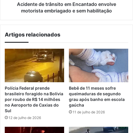
sem
Acidente de trânsito em Encantado envolve
habilitação
motorista embriagado e sem habilitação
Artigos relacionados
Polícia Federal prende
Bebê de 11 meses sofre
brasileiro foragido na Bolívia
queimaduras de segundo
por roubo de R$ 14 milhões
grau após banho em escola
no Aeroporto de Caxias do
gaúcha
Sul
11 de julho de 2026
12 de julho de 2026