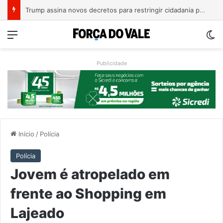
A Balsa Vicentina do Rio Guaporé
Menu
Sw
Publicidade
Início
/
Polícia
Polícia
Jovem é atropelado em
frente ao Shopping em
Lajeado