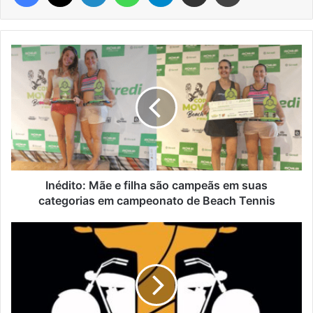
Inédito:
Mãe
e
filha
são
campeãs
em
suas
categorias
em
Inédito: Mãe e filha são campeãs em suas
campeonato
categorias em campeonato de Beach Tennis
de
Beach
Encantado
Tennis
sedia
Encontro
de
Motos
Dois