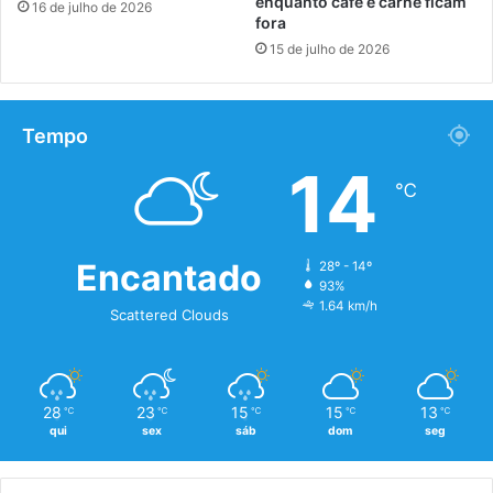
enquanto café e carne ficam
16 de julho de 2026
fora
15 de julho de 2026
Tempo
14
℃
Encantado
28º - 14º
93%
1.64 km/h
Scattered Clouds
28
23
15
15
13
℃
℃
℃
℃
℃
qui
sex
sáb
dom
seg