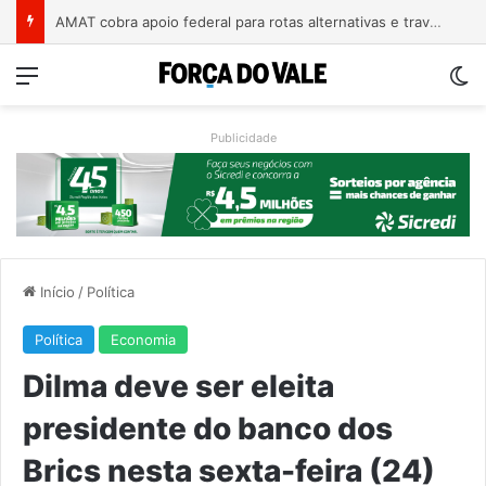
A arte de projetar o dom de cuidar
Menu
Sw
Publicidade
Início
/
Política
Política
Economia
Dilma deve ser eleita
presidente do banco dos
Brics nesta sexta-feira (24)