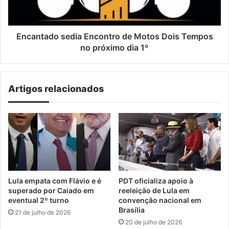
Tempos
no
próximo
dia
Encantado sedia Encontro de Motos Dois Tempos
1º
no próximo dia 1º
Artigos relacionados
Lula empata com Flávio e é
PDT oficializa apoio à
superado por Caiado em
reeleição de Lula em
eventual 2º turno
convenção nacional em
Brasília
21 de julho de 2026
20 de julho de 2026