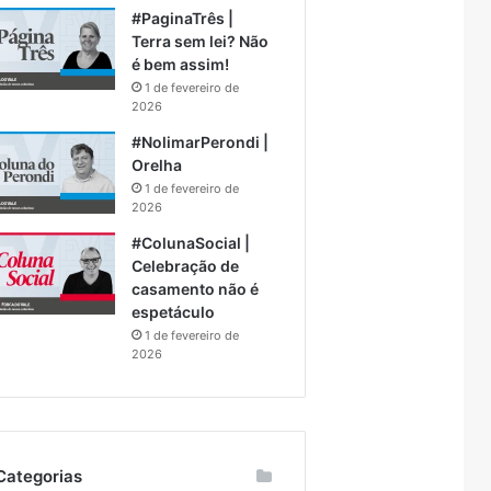
#PaginaTrês |
Terra sem lei? Não
é bem assim!
1 de fevereiro de
2026
#NolimarPerondi |
Orelha
1 de fevereiro de
2026
#ColunaSocial |
Celebração de
casamento não é
espetáculo
1 de fevereiro de
2026
Categorias