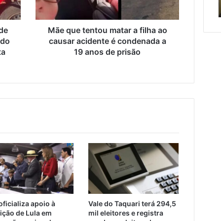
tado
de cuidar
causar
acidente
é
de
Mãe que tentou matar a filha ao
condenada
 do
causar acidente é condenada a
a
ta
19 anos de prisão
19
anos
de
prisão
ficializa apoio à
Vale do Taquari terá 294,5
eição de Lula em
mil eleitores e registra