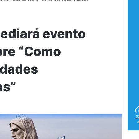
ediará evento
bre “Como
idades
as”
2