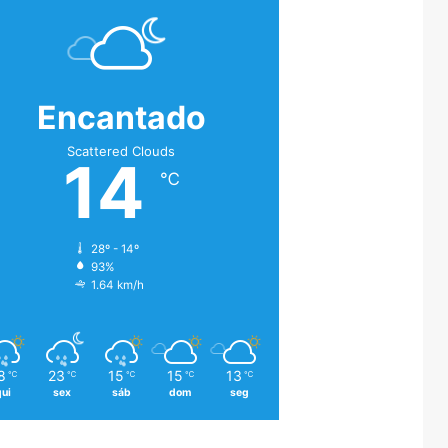
Encantado
Scattered Clouds
14
℃
28º - 14º
93%
1.64 km/h
8
23
15
15
13
℃
℃
℃
℃
℃
qui
sex
sáb
dom
seg