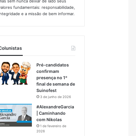
mas sem nunca deixar de lado seus
valores fundamentais: responsabilidade,
integridade e a missão de bem informar.​
Colunistas
Pré-candidatos
confirmam
presença no 1º
final de semana de
Suinofest
3 de junho de 2026
#AlexandreGarcia
| Caminhando
com Nikolas
1 de fevereiro de
2026