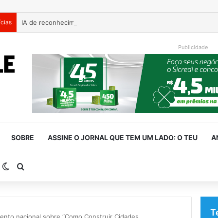
ícias
Publicidade
SOBRE
ASSINE O JORNAL QUE TEM UM LADO: O TEU
A
arra Lateral
Switch skin
Procurar por
T
ento nacional sobre “Como Construir Cidades