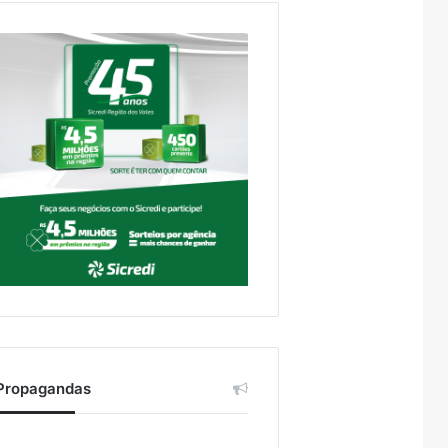
Propagandas