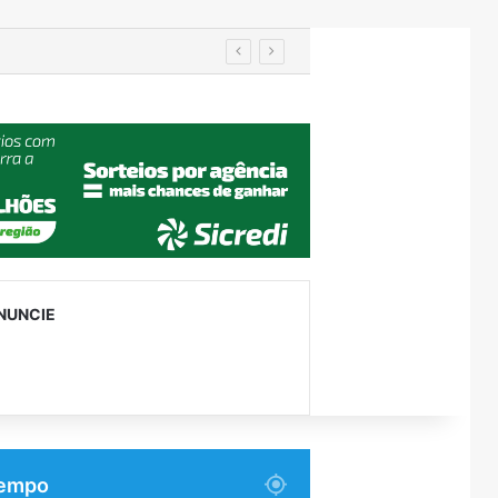
IA de reconhecimento facial localiza pessoa desaparecida há 15 anos; sistema atinge precisão de até 99%
NUNCIE
empo