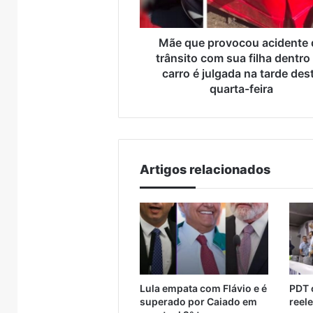
resgatados em Canoas
Encan
em
entre
sua
Canoas
Muçum
filha
e
dentro
Mãe que provocou acidente 
Encantado
do
trânsito com sua filha dentro
carro
carro é julgada na tarde des
é
quarta-feira
julgada
na
tarde
desta
quarta-
Artigos relacionados
feira
Lula empata com Flávio e é
PDT o
superado por Caiado em
reel