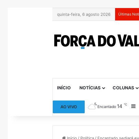
quinta-feira, 6 agosto 2026
Últimas Not
INÍCIO
NOTÍCIAS
COLUNAS
℃
14
B
AO VIVO
Encantado
Início
/
Política
/
Encantado sediará ev