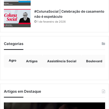
#ColunaSocial | Celebração de casamento
não é espetáculo
1 de fevereiro de 2026
Categorias
Agro
Artigos
Assistência Social
Boulevard
Artigos em Destaque
Nova
Co