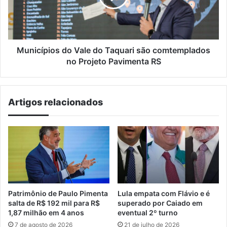
são
comtemplados
no
Projeto
Pavimenta
Municípios do Vale do Taquari são comtemplados
RS
no Projeto Pavimenta RS
Artigos relacionados
Patrimônio de Paulo Pimenta
Lula empata com Flávio e é
salta de R$ 192 mil para R$
superado por Caiado em
1,87 milhão em 4 anos
eventual 2º turno
7 de agosto de 2026
21 de julho de 2026