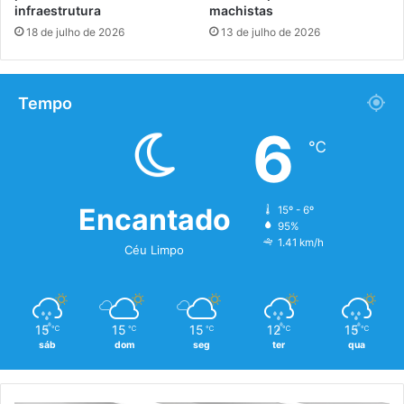
infraestrutura
machistas
18 de julho de 2026
13 de julho de 2026
Tempo
6
℃
Encantado
15º - 6º
95%
1.41 km/h
Céu Limpo
15
15
15
12
15
℃
℃
℃
℃
℃
sáb
dom
seg
ter
qua