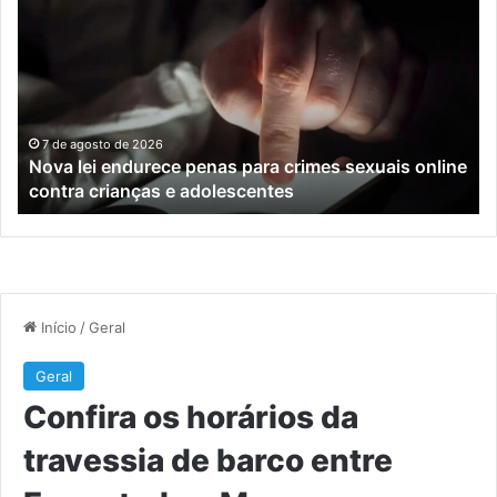
lei
os
endurece
ho
penas
da
para
tr
crimes
de
sexuais
ba
online
en
7 de agosto de 2026
Nova lei endurece penas para crimes sexuais online
contra
En
contra crianças e adolescentes
crianças
e
e
M
adolescentes