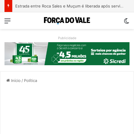
Estrada entre Roca Sales e Muçum é liberada após serviços de manutenção
Menu
Sw
Publicidade
Início
/
Política