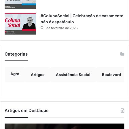
#ColunaSocial | Celebração de casamento
não é espetáculo
1 de fevereiro de 2026
Categorias
Agro
Artigos
Assistência Social
Boulevard
Artigos em Destaque
Nova
Co