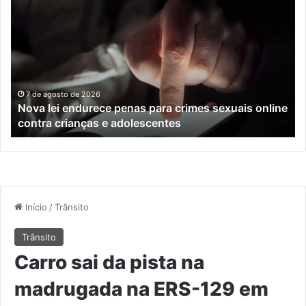
lei
os
endurece
ho
penas
da
para
tr
crimes
de
sexuais
ba
online
en
7 de agosto de 2026
Nova lei endurece penas para crimes sexuais online
contra
En
contra crianças e adolescentes
crianças
e
e
M
adolescentes