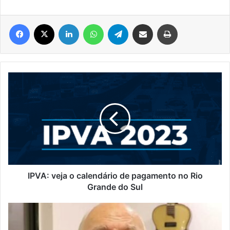
Facebook
X
Linkedin
WhatsApp
Telegram
Compartilhar via e-mail
Imprimir
IPVA:
veja
o
calendário
de
pagamento
no
Rio
Grande
do
IPVA: veja o calendário de pagamento no Rio
Sul
Grande do Sul
Morre
no
Rio