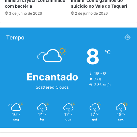
mineral Crystal contaminado
infantil como gatilhos do
com bactéria
suicídio no Vale do Taquari
3 de junho de 2026
2 de junho de 2026
Tempo
8
℃
Encantado
16º - 8º
77%
2.36 km/h
Scattered Clouds
16
14
17
17
19
℃
℃
℃
℃
℃
seg
ter
qua
qui
sex