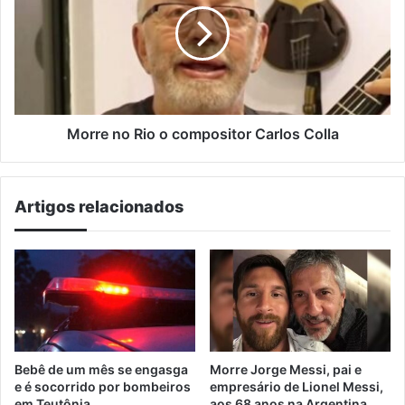
o
compositor
Carlos
Colla
Morre no Rio o compositor Carlos Colla
Artigos relacionados
Bebê de um mês se engasga
Morre Jorge Messi, pai e
e é socorrido por bombeiros
empresário de Lionel Messi,
em Teutônia
aos 68 anos na Argentina