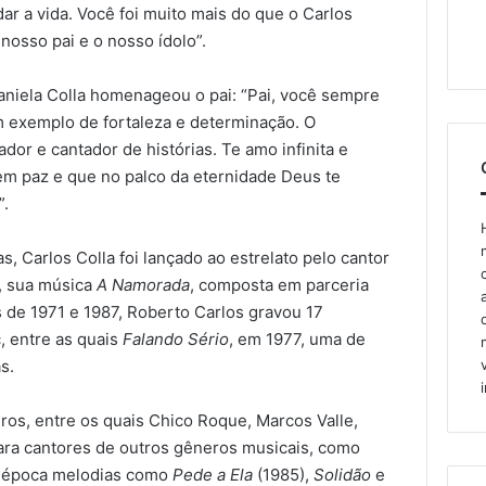
ar a vida. Você foi muito mais do que o Carlos
nosso pai e o nosso ídolo”.
niela Colla homenageou o pai: “Pai, você sempre
um exemplo de fortaleza e determinação. O
dor e cantador de histórias. Te amo infinita e
m paz e que no palco da eternidade Deus te
”.
, Carlos Colla foi lançado ao estrelato pelo cantor
, sua música
A Namorada
, composta em parceria
 de 1971 e 1987, Roberto Carlos gravou 17
, entre as quais
Falando Sério
, em 1977, uma de
s.
iros, entre os quais Chico Roque, Marcos Valle,
ara cantores de outros gêneros musicais, como
a época melodias como
Pede a Ela
(1985),
Solidão
e