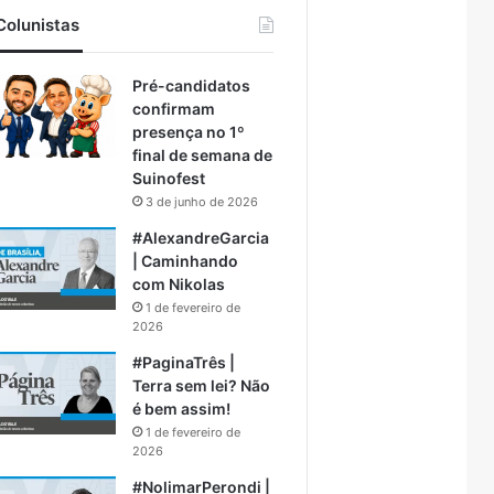
Colunistas
Pré-candidatos
confirmam
presença no 1º
final de semana de
Suinofest
3 de junho de 2026
#AlexandreGarcia
| Caminhando
com Nikolas
1 de fevereiro de
2026
#PaginaTrês |
Terra sem lei? Não
é bem assim!
1 de fevereiro de
2026
#NolimarPerondi |