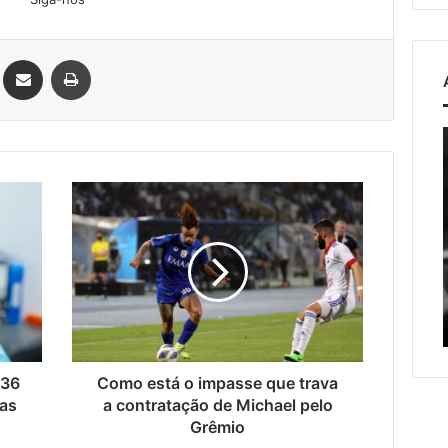
Linkedin
Compartilhar via e-mail
Imprimir
o
Estrada
entre
l
Roca
Como
Sales
osto de 2026
está
e
ação de veículos
o
Muçum
es mais que dobra e
7 de agosto de 2026
impasse
é
era metade das
Estrada entre Roca Sales e
que
liberada
o
trava
as externas do
Muçum é liberada após
após
a
serviços de manutenção
serviços
c
contratação
de
de
manutenção
Michael
436
Como está o impasse que trava
pelo
ras
a contratação de Michael pelo
Grêmio
Grêmio