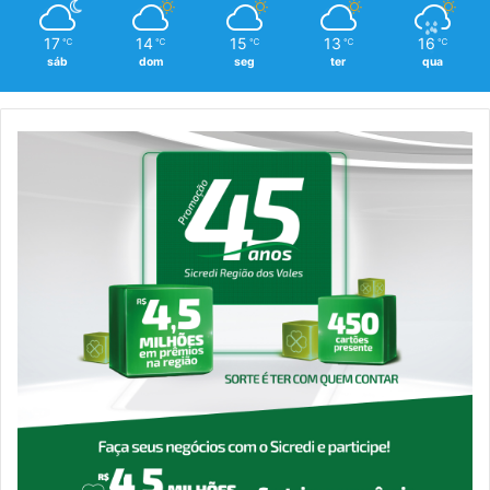
17
14
15
13
16
℃
℃
℃
℃
℃
sáb
dom
seg
ter
qua