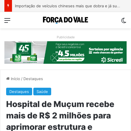
Estrada entre Roca Sales e Muçum é liberada após serviços de manutenção
Menu
Sw
Publicidade
Início
/
Destaques
Destaques
Saúde
Hospital de Muçum recebe
mais de R$ 2 milhões para
aprimorar estrutura e