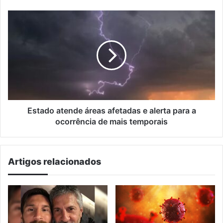
município
de
Estado
Pelotas
atende
áreas
afetadas
e
alerta
para
a
ocorrência
de
Estado atende áreas afetadas e alerta para a
mais
ocorrência de mais temporais
temporais
Artigos relacionados