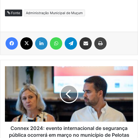
Fonte
Administração Municipal de Muçum
Facebook
X
Linkedin
WhatsApp
Telegram
Compartilhar via e-mail
Imprimir
Connex
2024:
evento
internacional
de
segurança
pública
ocorrerá
em
março
Connex 2024: evento internacional de segurança
no
pública ocorrerá em março no município de Pelotas