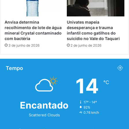
Anvisa determina
Univates mapeia
recolhimento de lote de água
desesperança e trauma
mineral Crystal contaminado
infantil como gatilhos do
com bactéria
suicídio no Vale do Taquari
3 de junho de 2026
2 de junho de 2026
Tempo
14
℃
Encantado
17º - 14º
92%
0.76 km/h
Scattered Clouds