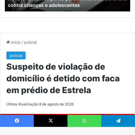
contra crianças e adolescentes
crianças
e
e
M
adolescentes
Facebook
X
WhatsApp
Telegram