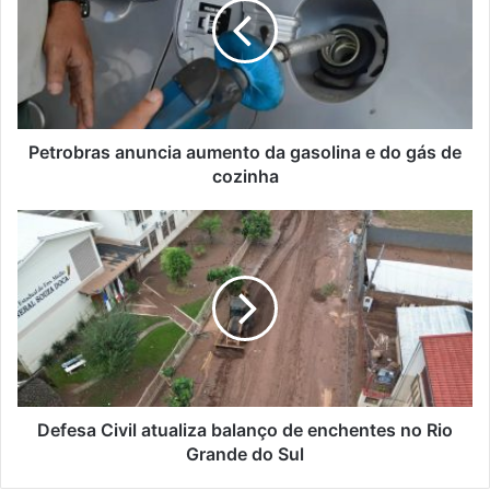
da
gasolina
e
do
gás
de
cozinha
Petrobras anuncia aumento da gasolina e do gás de
cozinha
Defesa
Civil
atualiza
balanço
de
enchentes
no
Rio
Grande
do
Defesa Civil atualiza balanço de enchentes no Rio
Sul
Grande do Sul