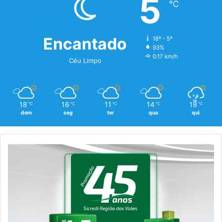
5
℃
Encantado
18º - 5º
93%
0.17 km/h
Céu Limpo
18
16
11
14
18
℃
℃
℃
℃
℃
dom
seg
ter
qua
qui