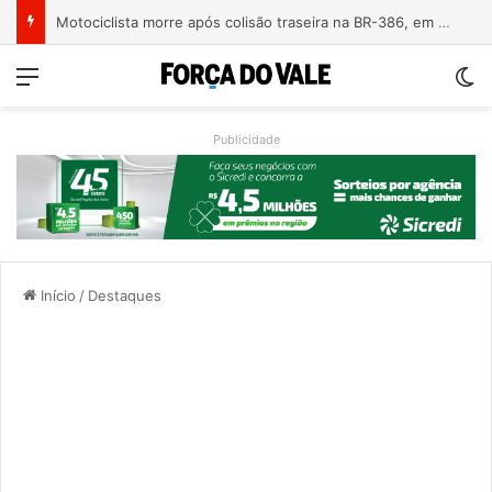
Motociclista morre após colisão traseira na BR-386, em Triunfo
Menu
Sw
Publicidade
Início
/
Destaques