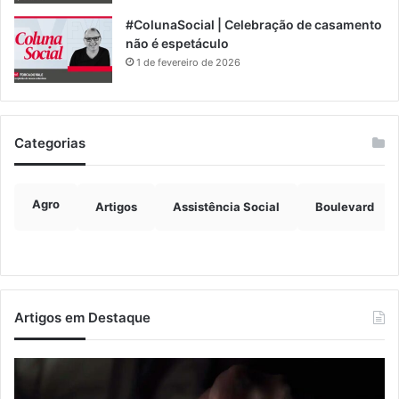
#ColunaSocial | Celebração de casamento
não é espetáculo
1 de fevereiro de 2026
Categorias
Agro
Artigos
Assistência Social
Boulevard
Artigos em Destaque
Nova
Co
lei
os