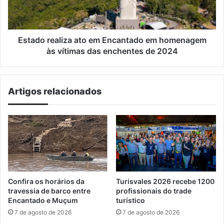
homenagem
às
vítimas
das
Estado realiza ato em Encantado em homenagem
enchentes
às vítimas das enchentes de 2024
de
2024
Artigos relacionados
Confira os horários da
Turisvales 2026 recebe 1200
travessia de barco entre
profissionais do trade
Encantado e Muçum
turístico
7 de agosto de 2026
7 de agosto de 2026