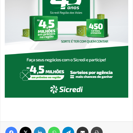
Facebook
X
Linkedin
WhatsApp
Telegram
Compartilhar via e-mail
Imprimir