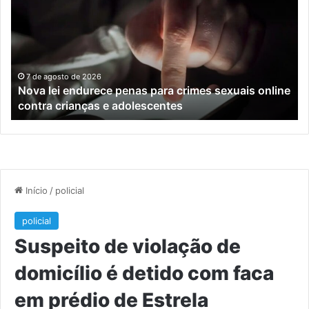
endurece
ho
penas
da
para
tr
crimes
de
sexuais
ba
online
en
7 de agosto de 2026
Nova lei endurece penas para crimes sexuais online
contra
En
contra crianças e adolescentes
crianças
e
e
M
adolescentes