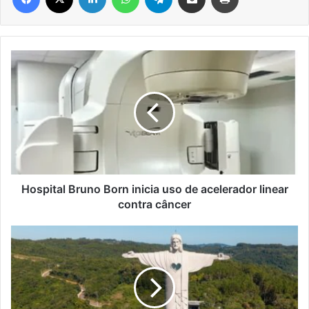
Hospital
Bruno
Born
inicia
uso
de
acelerador
linear
contra
câncer
Hospital Bruno Born inicia uso de acelerador linear
contra câncer
Estado
realiza
ato
em
Encantado
em