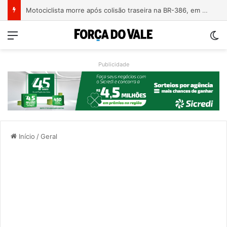
Árvore derrubada por temporal mata motociclista na ERS-124 em Montenegro
Menu
Sw
Publicidade
Início
/
Geral