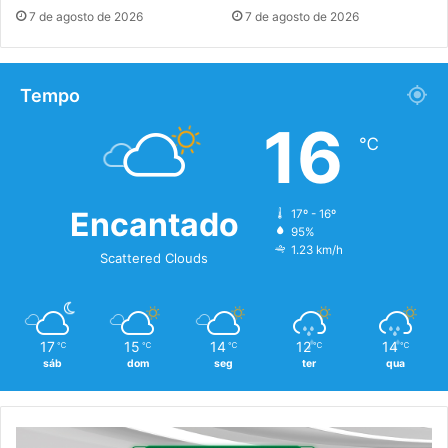
7 de agosto de 2026
7 de agosto de 2026
Tempo
16
℃
Encantado
17º - 16º
95%
1.23 km/h
Scattered Clouds
17
15
14
12
14
℃
℃
℃
℃
℃
sáb
dom
seg
ter
qua