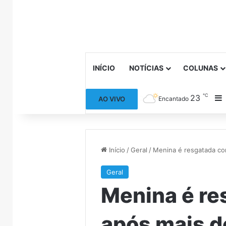
INÍCIO
NOTÍCIAS
COLUNAS
℃
23
B
AO VIVO
Encantado
Início
/
Geral
/
Menina é resgatada co
Geral
Menina é re
após mais d