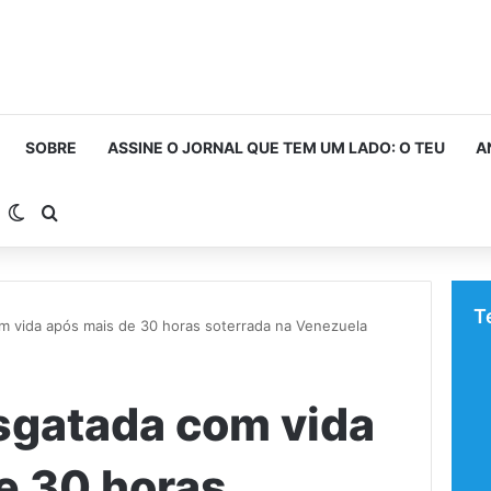
SOBRE
ASSINE O JORNAL QUE TEM UM LADO: O TEU
A
arra Lateral
Switch skin
Procurar por
T
m vida após mais de 30 horas soterrada na Venezuela
sgatada com vida
e 30 horas