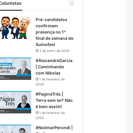
Colunistas
Pré-candidatos
confirmam
presença no 1º
final de semana de
Suinofest
3 de junho de 2026
#AlexandreGarcia
| Caminhando
com Nikolas
1 de fevereiro de
2026
#PaginaTrês |
Terra sem lei? Não
é bem assim!
1 de fevereiro de
2026
#NolimarPerondi |