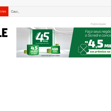
ícias
Causa Animal intensifica fiscalização de cavalos soltos e alerta
Publicidade