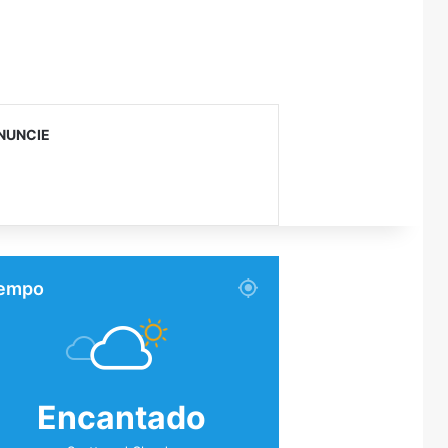
NUNCIE
empo
Encantado