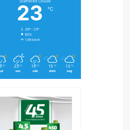
Scattered Clouds
23
℃
29º - 23º
85%
1.99 km/h
9
23
15
15
13
℃
℃
℃
℃
℃
qui
sex
sáb
dom
seg