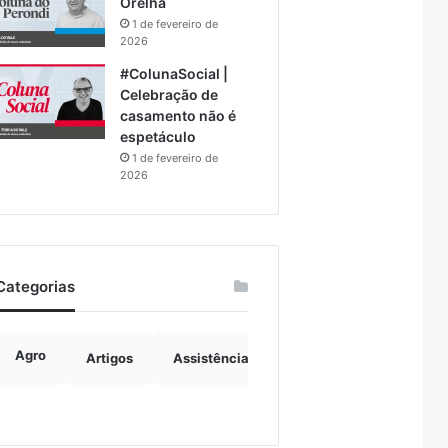
Orelha
1 de fevereiro de
2026
#ColunaSocial |
Celebração de
casamento não é
espetáculo
1 de fevereiro de
2026
Categorias
Agro
Artigos
Assistência Social
Boulevard
B