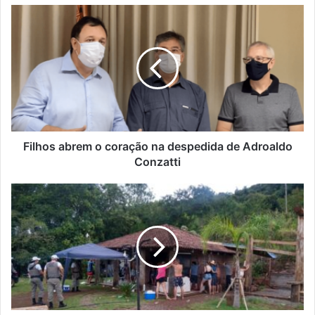
Filhos
abrem
o
coração
na
despedida
de
Adroaldo
Conzatti
Filhos abrem o coração na despedida de Adroaldo
Conzatti
Polícia
encerra
festa
e
encontra
drogas
no
Morro
Gaúcho