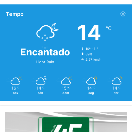
Tempo
14
℃
Encantado
16º - 11º
89%
2.57 km/h
Light Rain
16
14
15
14
14
℃
℃
℃
℃
℃
sex
sáb
dom
seg
ter