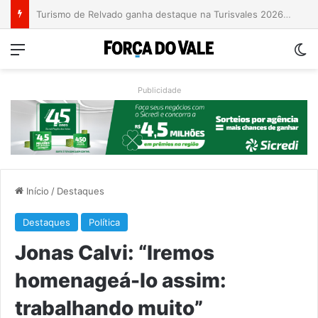
Grave acidente entre caminhões é registrado no Morro da Gabiroba
Menu
Sw
Publicidade
Início
/
Destaques
Destaques
Política
Jonas Calvi: “Iremos
homenageá-lo assim:
trabalhando muito”