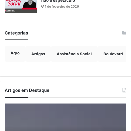
não é espetáculo
1 de fevereiro de 2026
Categorias
Agro
Artigos
Assistência Social
Boulevard
Artigos em Destaque
Prefeitos
Ju
recebem
co
secretário
ex
nacional
ve
da
Pe