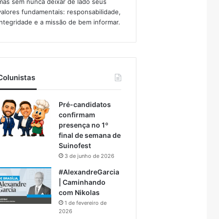
mas sem nunca deixar de lado seus
valores fundamentais: responsabilidade,
integridade e a missão de bem informar.​
Colunistas
Pré-candidatos
confirmam
presença no 1º
final de semana de
Suinofest
3 de junho de 2026
#AlexandreGarcia
| Caminhando
com Nikolas
1 de fevereiro de
2026