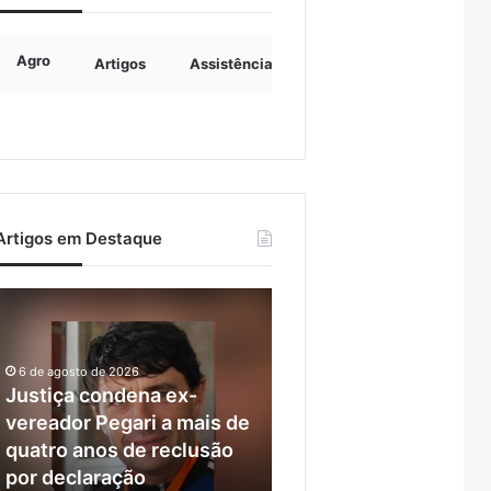
Agro
Artigos
Assistência Social
Boulevard
B
Artigos em Destaque
ustiça
Ventos
condena
fortes
ex-
deixam
vereador
rastro
6 de agosto de 2026
Pegari
de
Justiça condena ex-
7 de agosto de 2026
a
danos
vereador Pegari a mais de
Ventos fortes deixam
mais
em
quatro anos de reclusão
rastro de danos em
de
municípios
por declaração
municípios do Vale do
quatro
do