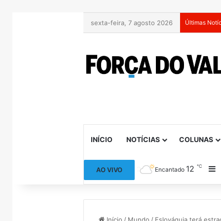
sexta-feira, 7 agosto 2026
Últimas Notí
INÍCIO
NOTÍCIAS
COLUNAS
℃
12
B
AO VIVO
Encantado
Início
/
Mundo
/
Eslováquia terá estra