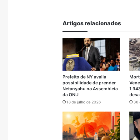
para manutenção
Porto
totalmente
enchentes
bloqueado
para
Artigos relacionados
manutenção
Prefeito de NY avalia
Mort
possibilidade de prender
Vene
Netanyahu na Assembleia
1.94
da ONU
desa
18 de julho de 2026
30 