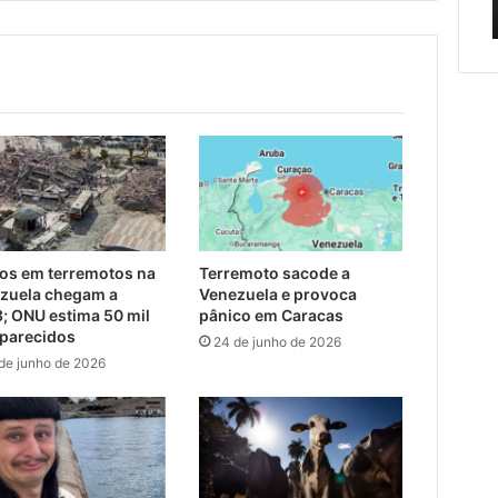
 Alegre
Encantado e Muçum
travessia
provisória
entre
Encantado
e
Muçum
r
os em terremotos na
Terremoto sacode a
zuela chegam a
Venezuela e provoca
3; ONU estima 50 mil
pânico em Caracas
parecidos
24 de junho de 2026
de junho de 2026