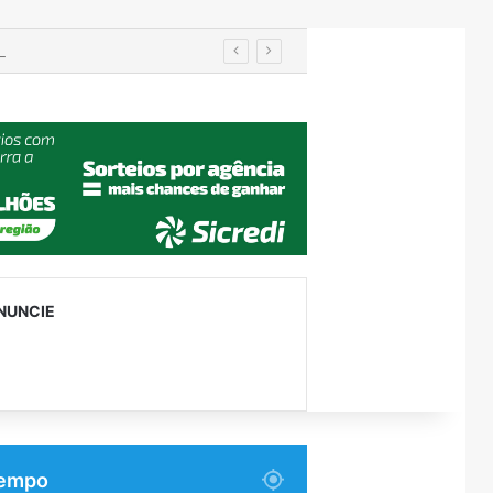
Prefeitos recebem secretário nacional da Defesa Civil e discutem travessia provisória entre Encantado e Muçum
NUNCIE
empo