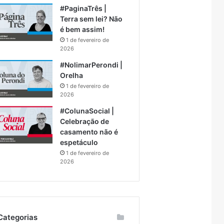
#PaginaTrês |
Terra sem lei? Não
é bem assim!
1 de fevereiro de
2026
#NolimarPerondi |
Orelha
1 de fevereiro de
2026
#ColunaSocial |
Celebração de
casamento não é
espetáculo
1 de fevereiro de
2026
Categorias