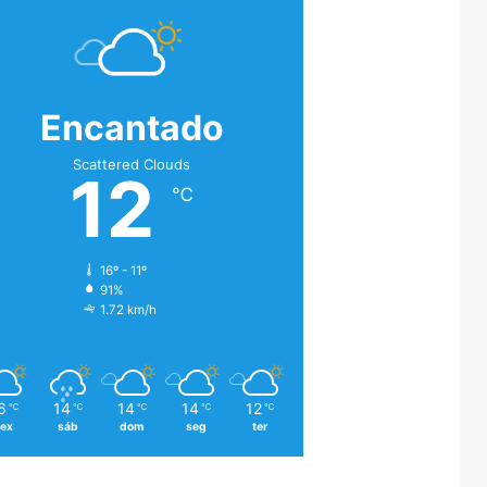
Encantado
Scattered Clouds
12
℃
16º - 11º
91%
1.72 km/h
6
14
14
14
12
℃
℃
℃
℃
℃
sex
sáb
dom
seg
ter