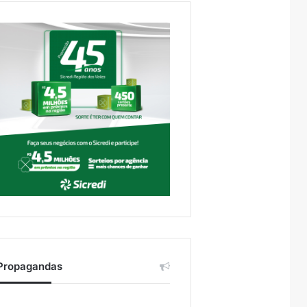
Propagandas