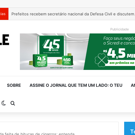
cias
Publicidade
SOBRE
ASSINE O JORNAL QUE TEM UM LADO: O TEU
A
arra Lateral
Switch skin
Procurar por
T
da feita de bitucas de cigarros; entenda