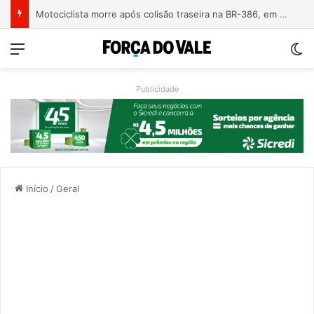
Motociclista morre após colisão traseira na BR-386, em Triunfo
Menu
Sw
Publicidade
Início
/
Geral