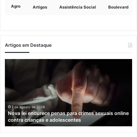
Agro
Artigos
Assistência Social
Boulevard
Artigos em Destaque
Nova
Co
lei
os
endurece
ho
penas
da
para
tr
crimes
de
sexuais
ba
online
en
7 de agosto de 2026
Nova lei endurece penas para crimes sexuais online
contra
En
contra crianças e adolescentes
crianças
e
e
M
adolescentes