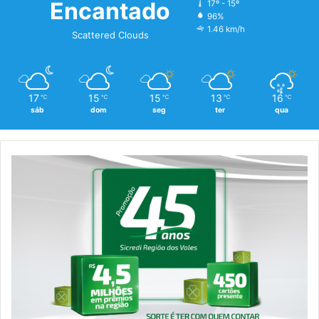
Encantado
17º - 15º
96%
1.46 km/h
Scattered Clouds
17
15
15
13
16
℃
℃
℃
℃
℃
sáb
dom
seg
ter
qua