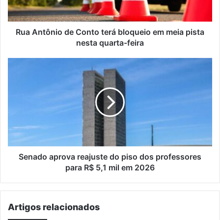
meia
pista
nesta
Rua Antônio de Conto terá bloqueio em meia pista
quarta-
nesta quarta-feira
feira
Senado
aprova
reajuste
do
piso
dos
professores
para
R$
5,1
Senado aprova reajuste do piso dos professores
mil
para R$ 5,1 mil em 2026
em
2026
Artigos relacionados