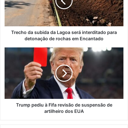
Lagoa
será
interditado
para
detonação
de
Trecho da subida da Lagoa será interditado para
rochas
detonação de rochas em Encantado
em
Encantado
Trump
pediu
à
Fifa
revisão
de
suspensão
de
artilheiro
dos
Trump pediu à Fifa revisão de suspensão de
EUA
artilheiro dos EUA