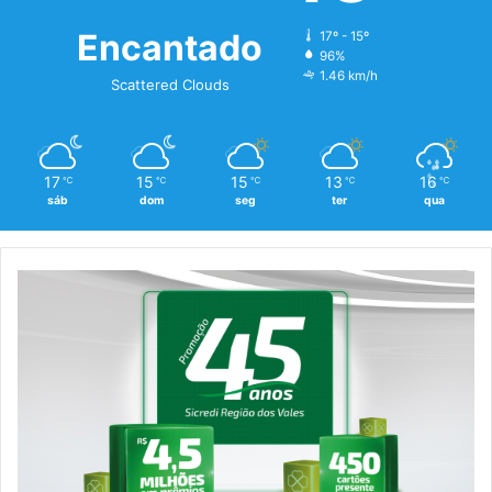
Encantado
17º - 15º
96%
1.46 km/h
Scattered Clouds
17
15
15
13
16
℃
℃
℃
℃
℃
sáb
dom
seg
ter
qua