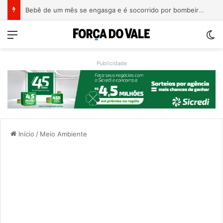
Adolescente de 17 anos é morto a tiros em Tramandaí
Menu
Sw
Publicidade
Início
/
Meio Ambiente