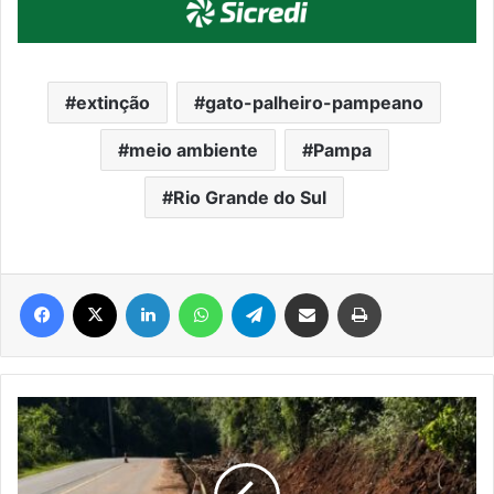
extinção
gato-palheiro-pampeano
meio ambiente
Pampa
Rio Grande do Sul
Facebook
X
Linkedin
WhatsApp
Telegram
Compartilhar via e-mail
Imprimir
Trecho
da
subida
da